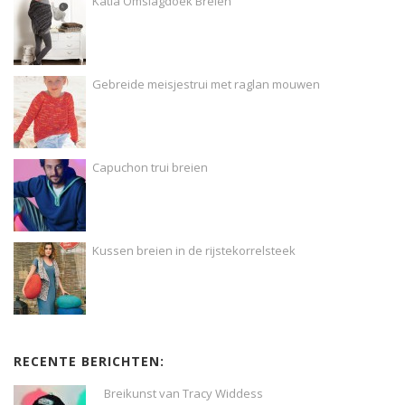
Katia Omslagdoek Breien
Gebreide meisjestrui met raglan mouwen
Capuchon trui breien
Kussen breien in de rijstekorrelsteek
RECENTE BERICHTEN:
Breikunst van Tracy Widdess