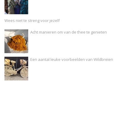
Wees niet te streng voor jezelf
Acht manieren om van de thee te genieten
Een aantal leuke voorbeelden van Wildbreien