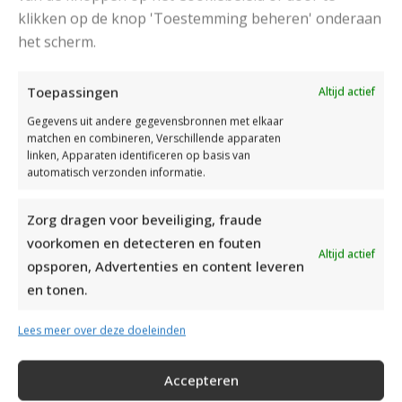
klikken op de knop 'Toestemming beheren' onderaan
het scherm.
Read More
Toepassingen
Altijd actief
Gegevens uit andere gegevensbronnen met elkaar
matchen en combineren, Verschillende apparaten
linken, Apparaten identificeren op basis van
automatisch verzonden informatie.
Zorg dragen voor beveiliging, fraude
voorkomen en detecteren en fouten
Altijd actief
opsporen, Advertenties en content leveren
en tonen.
DAMESPONCHO BREIEN MET KATIA GAREN
Lees meer over deze doeleinden
Met dit patroon kun je een damesponcho breien
van Katia garen: merino baby. Deze poncho heeft
Accepteren
een mooi kabelpatroon en is ideaal voor als het