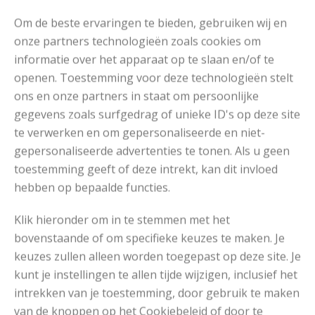
Om de beste ervaringen te bieden, gebruiken wij en
onze partners technologieën zoals cookies om
informatie over het apparaat op te slaan en/of te
Read More
openen. Toestemming voor deze technologieën stelt
ons en onze partners in staat om persoonlijke
gegevens zoals surfgedrag of unieke ID's op deze site
te verwerken en om gepersonaliseerde en niet-
gepersonaliseerde advertenties te tonen. Als u geen
toestemming geeft of deze intrekt, kan dit invloed
hebben op bepaalde functies.
Klik hieronder om in te stemmen met het
bovenstaande of om specifieke keuzes te maken. Je
PONCHO VAN BOVEN NAAR BENEDEN BREIEN
keuzes zullen alleen worden toegepast op deze site. Je
Met dit patroon kun je een poncho van boven
kunt je instellingen te allen tijde wijzigen, inclusief het
naar beneden breien. Deze poncho heeft een leuk
intrekken van je toestemming, door gebruik te maken
patroon, franjes en een col.
van de knoppen op het Cookiebeleid of door te