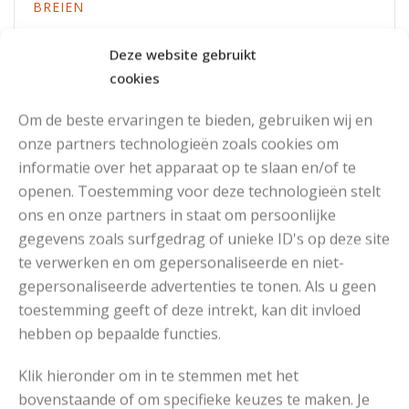
BREIEN
Deze website gebruikt
Read More
cookies
Om de beste ervaringen te bieden, gebruiken wij en
onze partners technologieën zoals cookies om
SAM MEECH MAAKT KUNST MET BREIMACHINES
informatie over het apparaat op te slaan en/of te
openen. Toestemming voor deze technologieën stelt
Read More
ons en onze partners in staat om persoonlijke
gegevens zoals surfgedrag of unieke ID's op deze site
te verwerken en om gepersonaliseerde en niet-
Een Breipatroon
gepersonaliseerde advertenties te tonen. Als u geen
toestemming geeft of deze intrekt, kan dit invloed
Als je een trui, vest, sokken, sjaal, knuffel of iets anders
hebben op bepaalde functies.
wilt breien heb je een
breipatroon
nodig. Breipatronen
bevatten de informatie die je nodig hebt om het werk af
Klik hieronder om in te stemmen met het
te maken. Afhankelijk van het soort breiwerk, bevatten
bovenstaande of om specifieke keuzes te maken. Je