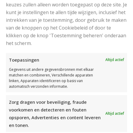
de breipatronen bijvoorbeeld een voorpand en
keuzes zullen alleen worden toegepast op deze site. Je
rugpand. Op zo’n voorpand staan de verschillende
kunt je instellingen te allen tijde wijzigen, inclusief het
afmetingen vermeld die per maat gelden.
intrekken van je toestemming, door gebruik te maken
van de knoppen op het Cookiebeleid of door te
Alle breipatronen bevatten de volgende onderdelen:
klikken op de knop 'Toestemming beheren' onderaan
het scherm.
Afmetingen;
Materiaal;
Toepassingen
Altijd actief
Stekenproef;
Gebruikte steken;
Gegevens uit andere gegevensbronnen met elkaar
matchen en combineren, Verschillende apparaten
Afbeelding van de eventuele panden.
linken, Apparaten identificeren op basis van
Afbeelding van de eventuele teltekening.
automatisch verzonden informatie.
Neem voordat je aan een breiwerk begint, het
Zorg dragen voor beveiliging, fraude
breipatroon goed door. Maak je er zeker van dat het
voorkomen en detecteren en fouten
patroon niet te ingewikkeld voor je is. Zorg ervoor dat
Altijd actief
opsporen, Advertenties en content leveren
je alle benodigdheden in huis hebt. Bij ieder
en tonen.
breipatroon staat vermeld welke wol je nodig hebt,