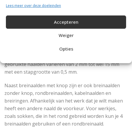
welke en hoeveel breinaalden je moet hebben en
Lees meer over deze doeleinden
eventueel of je knopen nodig hebt.
Breinaalden
Accepteren
Weiger
Breien gebeurt met twee breinaalden, meestal met
knop zodat het garen niet van de naald afglijdt.
Opties
Breinaalden zijn er in verschillende maten, de meest
gebruikte naalden variëren van 2 mm tot wel 15 mm
met een stapgrootte van 0,5 mm.
Naast breinaalden met knop zijn er ook breinaalden
zonder knop, rondbreinaalden, kabelnaalden en
breiringen. Afhankelijk van het werk dat je wilt maken
heeft een andere naald de voorkeur. Voor werkjes,
zoals sokken, die in het rond gebreid worden kun je 4
breinaalden gebruiken of een rondbreinaald.