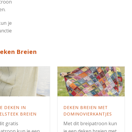
atroon
en.
kun je
nctie
eken Breien
E DEKEN IN
DEKEN BREIEN MET
ELSTEEK BREIEN
DOMINOVIERKANTJES
it gratis
Met dit breipatroon kun
patroon kun je een
je een deken breien met