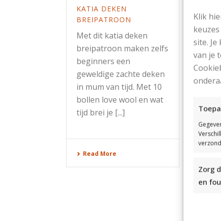
BABY
KATIA DEKEN
Klik hi
VAN 
BREIPATROON
keuzes 
Ga v
Met dit katia deken
site. Je
leuk
breipatroon maken zelfs
van je
breie
beginners een
Cookieb
kato
geweldige zachte deken
ondera
brei
in mum van tijd. Met 10
leuk
bollen love wool en wat
Toepa
intar
tijd brei je [...]
Gegeven
Verschi
verzond
Rea
Read More
Zorg d
en fou