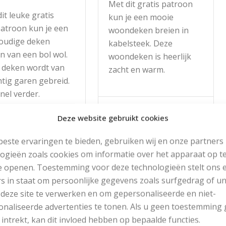
Met dit gratis patroon
it leuke gratis
kun je een mooie
patroon kun je een
woondeken breien in
oudige deken
kabelsteek. Deze
n van een bol wol.
woondeken is heerlijk
 deken wordt van
zacht en warm.
tig garen gebreid.
snel verder.
Read More
Deze website gebruikt cookies
d More
este ervaringen te bieden, gebruiken wij en onze partners
ogieën zoals cookies om informatie over het apparaat op te
e openen. Toestemming voor deze technologieën stelt ons 
s in staat om persoonlijke gegevens zoals surfgedrag of u
 deze site te verwerken en om gepersonaliseerde en niet-
naliseerde advertenties te tonen. Als u geen toestemming 
PONCHO VAN BOVEN
 intrekt, kan dit invloed hebben op bepaalde functies.
NAAR BENEDEN BREIEN