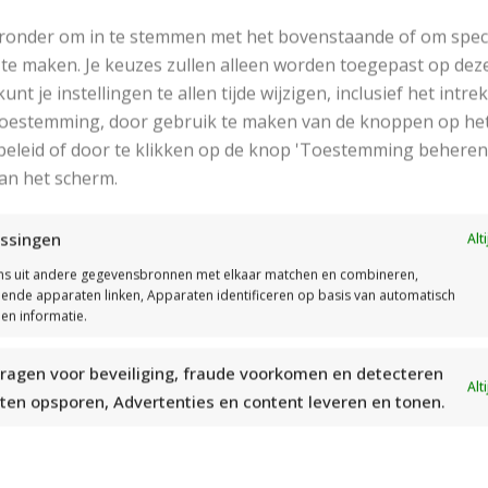
DEKENTJE BREIEN
Met dit patroon kun je
eronder om in te stemmen met het bovenstaande of om spec
KATIA
een poncho van boven
te maken. Je keuzes zullen alleen worden toegepast op dez
andaag nog een
naar beneden breien.
 kunt je instellingen te allen tijde wijzigen, inclusief het intr
 babydekentje
Deze poncho heeft een
 toestemming, door gebruik te maken van de knoppen op he
n van zacht
leuk patroon, franjes en
eleid of door te klikken op de knop 'Toestemming beheren
enen garen. Met dit
een col.
an het scherm.
patroon maak je een
 dekentje met de
ssingen
Alt
sia techniek.
Read More
s uit andere gegevensbronnen met elkaar matchen en combineren,
llende apparaten linken, Apparaten identificeren op basis van automatisch
en informatie.
d More
ragen voor beveiliging, fraude voorkomen en detecteren
Alt
ten opsporen, Advertenties en content leveren en tonen.
KATIA OMSLAGDOEK
BREIEN