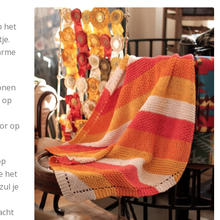
p het
je.
arme
ronen
u op
oor op
op
e het
zul je
acht