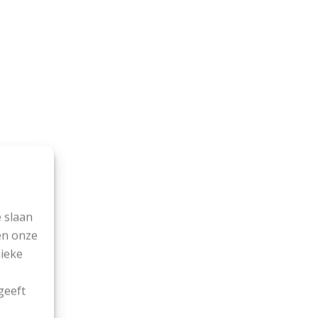
 slaan
en onze
nieke
geeft