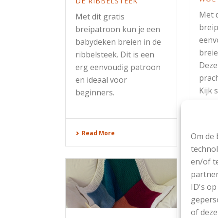
DE RIBBELSTEEK
Met d
Met dit gratis
brei
breipatroon kun je een
eenv
babydeken breien in de
breie
ribbelsteek. Dit is een
Deze
erg eenvoudig patroon
prach
en ideaal voor
Kijk 
beginners.
Rea
Read More
Om de b
technol
en/of t
partner
ID's op
geperso
of deze