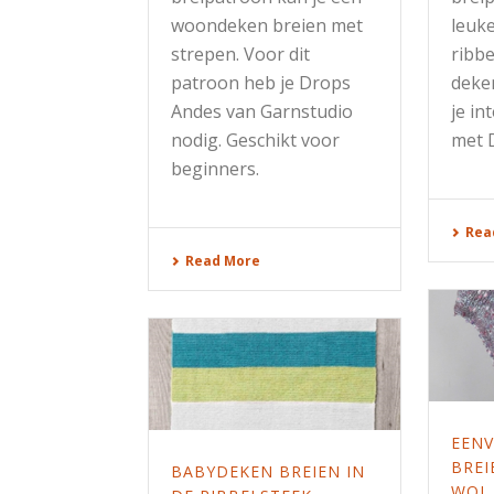
woondeken breien met
leuke
strepen. Voor dit
ribbe
patroon heb je Drops
deken
Andes van Garnstudio
je in
nodig. Geschikt voor
met 
beginners.
Rea
Read More
EEN
BREI
BABYDEKEN BREIEN IN
WOL