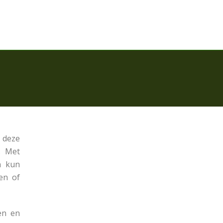
 deze
. Met
n kun
en of
en en