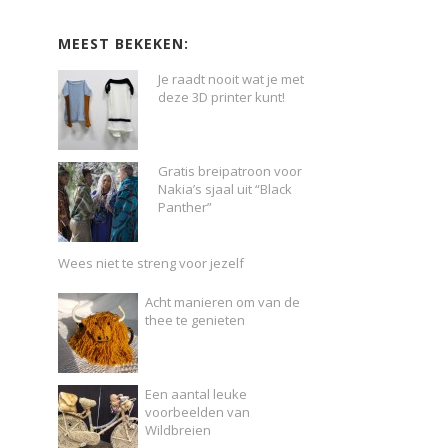
MEEST BEKEKEN:
Je raadt nooit wat je met
deze 3D printer kunt!
Gratis breipatroon voor
Nakia’s sjaal uit “Black
Panther”
Wees niet te streng voor jezelf
Acht manieren om van de
thee te genieten
Een aantal leuke
voorbeelden van
Wildbreien