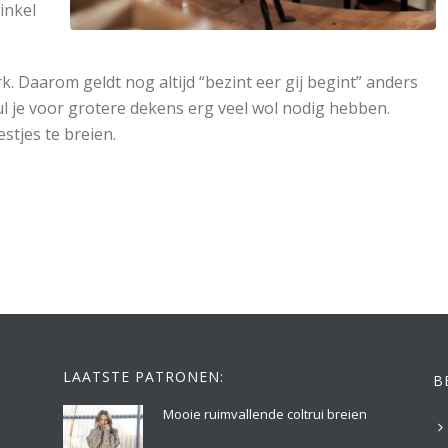
inkel
k. Daarom geldt nog altijd “bezint eer gij begint” anders
ul je voor grotere dekens erg veel wol nodig hebben.
tjes te breien.
LAATSTE PATRONEN:
B
Mooie ruimvallende coltrui breien