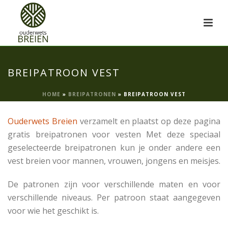
BREIPATROON VEST
HOME
»
BREIPATRONEN
»
BREIPATROON VEST
Ouderwets Breien
verzamelt en plaatst op deze pagina
gratis breipatronen voor vesten Met deze speciaal
geselecteerde breipatronen kun je onder andere een
vest breien voor mannen, vrouwen, jongens en meisjes.
De patronen zijn voor verschillende maten en voor
verschillende niveaus. Per patroon staat aangegeven
voor wie het geschikt is.