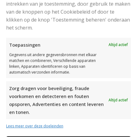
intrekken van je toestemming, door gebruik te maken
van de knoppen op het Cookiebeleid of door te
klikken op de knop 'Toestemming beheren' onderaan
het scherm.
Toepassingen
Altijd actief
Gegevens uit andere gegevensbronnen met elkaar
matchen en combineren, Verschillende apparaten
HERENVEST MET SJAALKRAAG IN EENVOUDIG
linken, Apparaten identificeren op basis van
automatisch verzonden informatie.
KABELPATROON
Met dit gratis breipatroon kan je een herenvest
Zorg dragen voor beveiliging, fraude
met sjaalkraag in eenvoudig kabelpatroon breien.
voorkomen en detecteren en fouten
Ideaal patroon voor beginners en gevorderden.
Altijd actief
opsporen, Advertenties en content leveren
en tonen.
Read More
Lees meer over deze doeleinden