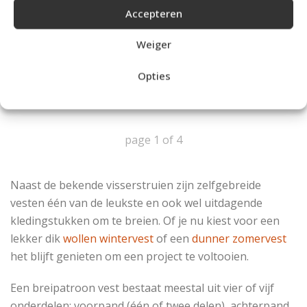
Accepteren
Weiger
Opties
1
2
3
4
page
1
of
4
Naast de bekende visserstruien zijn zelfgebreide
vesten één van de leukste en ook wel uitdagende
kledingstukken om te breien. Of je nu kiest voor een
lekker dik
wollen wintervest
of een
dunner zomervest
het blijft genieten om een project te voltooien.
Een breipatroon vest bestaat meestal uit vier of vijf
onderdelen: voorpand (één of twee delen), achterpand