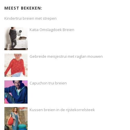
MEEST BEKEKEN:
Kindertrui breien met strepen
Katia Omslagdoek Breien
Gebreide meisjestrui met raglan mouwen
Capuchon trui breien
Kussen breien in de rijstekorrelsteek