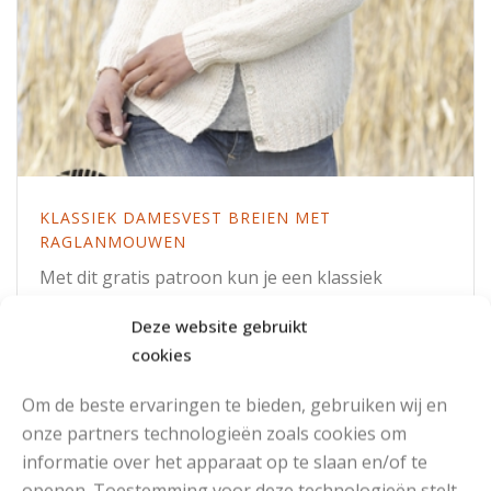
KLASSIEK DAMESVEST BREIEN MET
RAGLANMOUWEN
Met dit gratis patroon kun je een klassiek
damesvest breien met raglanmouwen. Dit is een
Deze website gebruikt
mooi vest wat overal goed bij staat.
cookies
Om de beste ervaringen te bieden, gebruiken wij en
Read More
onze partners technologieën zoals cookies om
informatie over het apparaat op te slaan en/of te
openen. Toestemming voor deze technologieën stelt