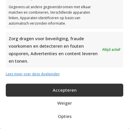
DOOPJURKJE BREIEN MET BIJPASSEND MUTSJE
Gegevens uit andere gegevensbronnen met elkaar
EN BROEKJE
matchen en combineren, Verschillende apparaten
linken, Apparaten identificeren op basis van
automatisch verzonden informatie.
Read More
Zorg dragen voor beveiliging, fraude
voorkomen en detecteren en fouten
Altijd actief
opsporen, Advertenties en content leveren
en tonen.
Lees meer over deze doeleinden
Accepteren
Weiger
Opties