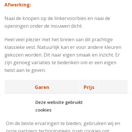
Afwerking:
Naai de knopen op de linkervoorbies en naai de
openingen onder de mouwen dicht.
Heel veel plezier met het breien van dit prachtige
klassieke vest. Natuurlijk kan er voor andere kleuren
gekozen worden. Dit naar eigen smaak en inzicht. Er
zijn genoeg variaties te bedenken om er een eigen
twist aan te geven.
Garen
Prijs
Drops Kid-Silk Uni Colour (25
€5,25
Bestel
Deze website gebruikt
gr)
nu*
cookies
Om de beste ervaringen te bieden, gebruiken wij en
Drops Kid-Silk Long Print (25
€5,25
Bestel
onze partners technologieën zoals cookies om
gr)
nu*