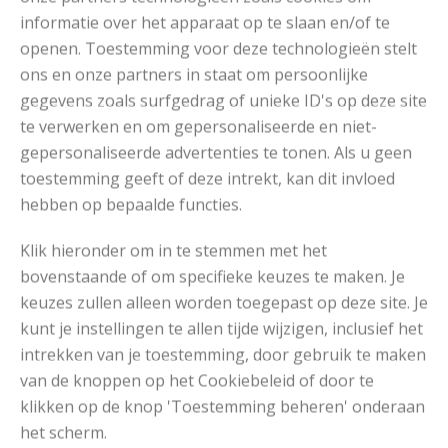
informatie over het apparaat op te slaan en/of te
*De garens worden verkocht op OuderwetsGaren.nl waar
openen. Toestemming voor deze technologieën stelt
wij garens verkopen. Dus je bestelt gewoon vertrouwd via
ons en onze partners in staat om persoonlijke
ons, maar dan op een andere website.
gegevens zoals surfgedrag of unieke ID's op deze site
te verwerken en om gepersonaliseerde en niet-
gepersonaliseerde advertenties te tonen. Als u geen
Het Patroon
toestemming geeft of deze intrekt, kan dit invloed
hebben op bepaalde functies.
Klik hieronder om in te stemmen met het
bovenstaande of om specifieke keuzes te maken. Je
keuzes zullen alleen worden toegepast op deze site. Je
kunt je instellingen te allen tijde wijzigen, inclusief het
intrekken van je toestemming, door gebruik te maken
van de knoppen op het Cookiebeleid of door te
klikken op de knop 'Toestemming beheren' onderaan
het scherm.