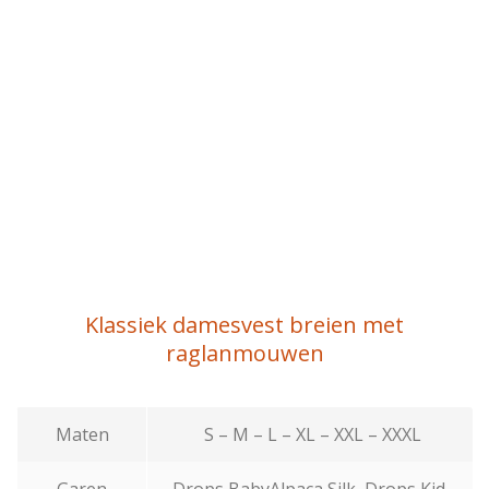
Klassiek damesvest breien met
raglanmouwen
Maten
S – M – L – XL – XXL – XXXL
Garen
Drops BabyAlpaca Silk, Drops Kid-