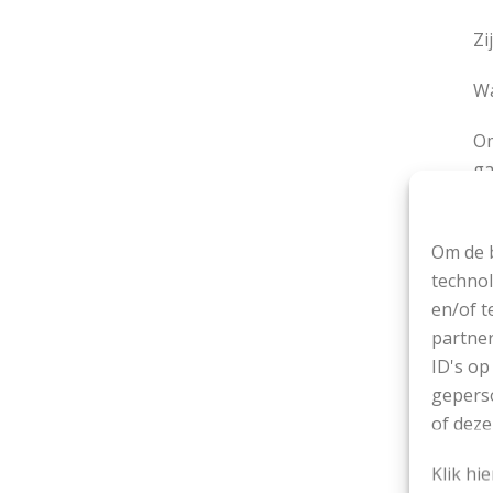
Zi
Wa
Om
ga
Er
Om de b
technol
en/of t
partner
De
ID's op
geperso
of deze
He
Klik hi