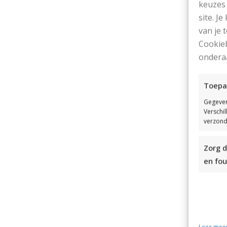
en
keuzes 
site. Je
St
van je
Cookieb
I
ondera
ro
Toepa
I
60
Gegeven
Verschi
verzond
In
Ui
Zorg d
en fou
Vo
(Z
Af