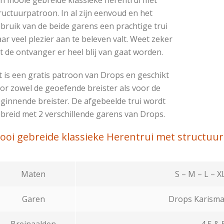
ructuurpatroon. In al zijn eenvoud en het
bruik van de beide garens een prachtige trui
ar veel plezier aan te beleven valt. Weet zeker
t de ontvanger er heel blij van gaat worden.
t is een gratis patroon van Drops en geschikt
or zowel de geoefende breister als voor de
ginnende breister.
De afgebeelde trui wordt
breid met 2 verschillende garens van Drops.
ooi gebreide klassieke Herentrui met structuu
Maten
S – M – L – X
Garen
Drops Karisma,
Breinaalden
4,5 & 