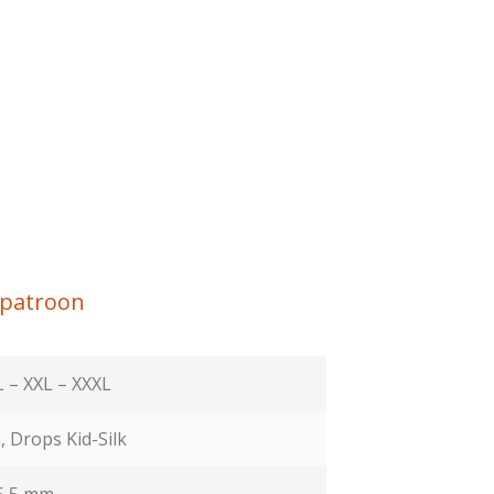
rpatroon
L – XXL – XXXL
 Drops Kid-Silk
5,5 mm