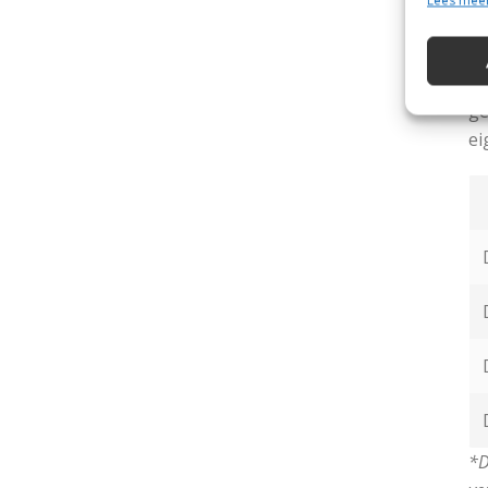
Lees mee
Na
zi
He
ge
ei
*D