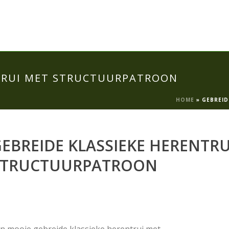
NTRUI MET STRUCTUURPATROON
HOME
»
GEBREID
EBREIDE KLASSIEKE HERENTRU
STRUCTUURPATROON
n mooie gebreide klassieke herentrui met