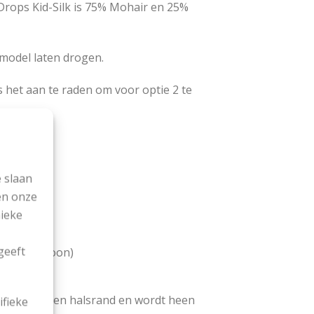
Drops Kid-Silk is 75% Mohair en 25%
model laten drogen.
 het aan te raden om voor optie 2 te
 slaan
en onze
nieke
geeft
ie telpatroon)
nd, mouwen en halsrand en wordt heen
ifieke