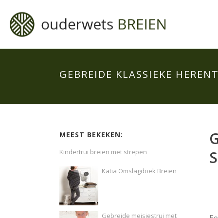
GEBREIDE KLASSIEKE HERE
G
MEEST BEKEKEN:
Kindertrui breien met strepen
Katia Omslagdoek Breien
Gebreide meisjestrui met
Ee