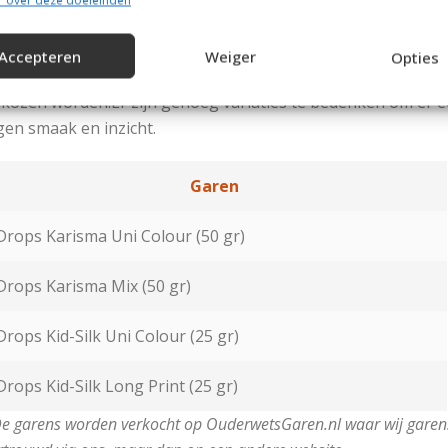
r over deze doeleinden
ai de schoudernaden dicht en de mouwen in het lijf. Naai 
jnaad dicht.
Accepteren
Weiger
Opties
el veel plezier met het breien van deze mooie Herentrui. Na
kozen worden.Er zijn genoeg variaties te bedenken om er ee
gen smaak en inzicht.
Garen
Drops Karisma Uni Colour (50 gr)
Drops Karisma Mix (50 gr)
Drops Kid-Silk Uni Colour (25 gr)
Drops Kid-Silk Long Print (25 gr)
e garens worden verkocht op OuderwetsGaren.nl waar wij garens