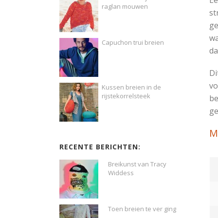
raglan mouwen
st
ge
wa
Capuchon trui breien
da
Di
vo
Kussen breien in de
rijstekorrelsteek
be
ge
M
RECENTE BERICHTEN:
Breikunst van Tracy
Widdess
Toen breien te ver ging