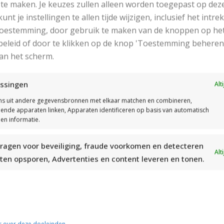
 weer gebreid.
te maken. Je keuzes zullen alleen worden toegepast op dez
 kunt je instellingen te allen tijde wijzigen, inclusief het intr
eekverhouding:
 toestemming, door gebruik te maken van de knoppen op he
eleid of door te klikken op de knop 'Toestemming beheren
n
Structuurpatroon
met 1 draad van elk garen (Drops Karism
an het scherm.
ndbreinaalden (60 of 80 cm), nummer 5,5.
Proeflapje 10×10 
ssingen
n
Boordsteek
met 1 draad van elk garen (Drops Karisma en D
Alt
 of 80 cm), nummer 4,5.
Proeflapje 10×10 cm is 20 steken en
s uit andere gegevensbronnen met elkaar matchen en combineren,
llende apparaten linken, Apparaten identificeren op basis van automatisch
en informatie.
dien afwijkend, de breinaalden aanpassen.
tvoering:
ragen voor beveiliging, fraude voorkomen en detecteren
Alt
ten opsporen, Advertenties en content leveren en tonen.
or het op de juiste manier breien van dit model is het belan
ie telpatroon)
werking: