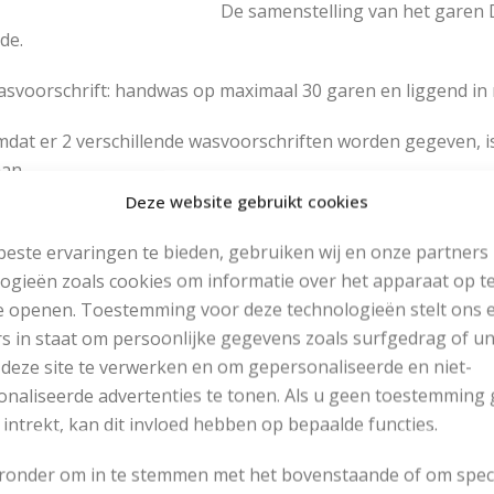
De samenstelling van het garen 
jde.
svoorschrift: handwas op maximaal 30 garen en liggend in 
dat er 2 verschillende wasvoorschriften worden gegeven, is
an.
Deze website gebruikt cookies
 wordt met de volgende breinaalden gewerkt:
este ervaringen te bieden, gebruiken wij en onze partners
Rondbreinaalden 60 of 80 cm, nummer 5,5
ogieën zoals cookies om informatie over het apparaat op te
Rondbreinaalden 40, 60 of 80 cm, nummer 4,5
e openen. Toestemming voor deze technologieën stelt ons 
s in staat om persoonlijke gegevens zoals surfgedrag of u
 gebruikte steken:
 deze site te verwerken en om gepersonaliseerde en niet-
naliseerde advertenties te tonen. Als u geen toestemming 
Structuursteek wordt gebreid met naalden nummer 5,5 (z
 intrekt, kan dit invloed hebben op bepaalde functies.
Boordsteek
wordt gebreid met naalden nummer 4,5
t patroon van de trui bestaat uit een achterpand, voorpa
eronder om in te stemmen met het bovenstaande of om spec