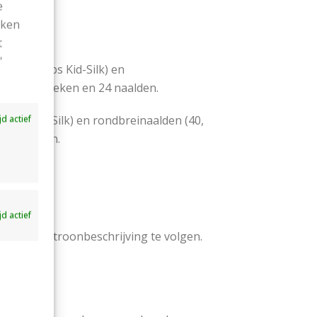
e
ekken
t
'
a en Drops Kid-Silk) en
cm is 18 steken en 24 naalden.
rops Kid-Silk) en rondbreinaalden (40,
ijd actief
 26 naalden.
ijd actief
grijk de patroonbeschrijving te volgen.