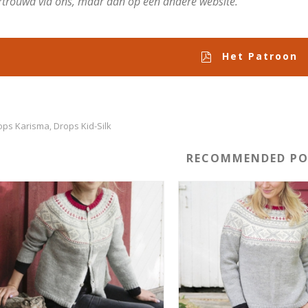
rtrouwd via ons, maar dan op een andere website.
Het Patroon
ops Karisma
Drops Kid-Silk
,
RECOMMENDED PO