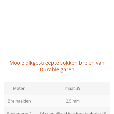
Mooie dikgestreepte sokken breien van
Durable garen
Maten
maat 39
Breinaalden
2,5 mm
Stekenproef
34 st en 46 nld in tricotsteek zijn 10