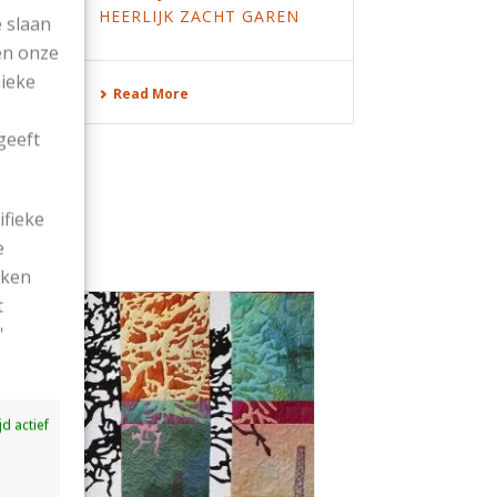
HEERLIJK ZACHT GAREN
 slaan
en onze
nieke
Read More
geeft
ifieke
e
ekken
t
'
ijd actief