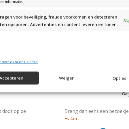
en informatie.
JAAL UIT “BLACK
HANDWERK EN QUILTDAGE
ragen voor beveiliging, fraude voorkomen en detecteren
Alt
Lees alles over de handwer
ten opsporen, Advertenties en content leveren en tonen.
24 t/m 26 november. Kijk s
kortingsbon op je toegangs
r over deze doeleinden
Read More
Accepteren
Weiger
Opties
Ga 
t door op de
Breng dan eens een bezoekje
Haken
.