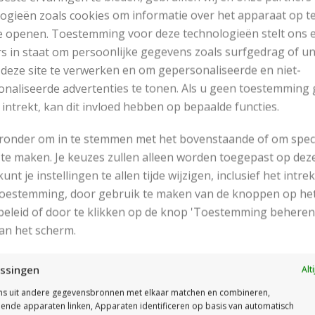
OLTRUI BREIEN
SOKKEN BREIEN VAN
ogieën zoals cookies om informatie over het apparaat op te
DURABLE GAREN
e openen. Toestemming voor deze technologieën stelt ons 
s in staat om persoonlijke gegevens zoals surfgedrag of u
Read More
 deze site te verwerken en om gepersonaliseerde en niet-
Read More
naliseerde advertenties te tonen. Als u geen toestemming 
 intrekt, kan dit invloed hebben op bepaalde functies.
eronder om in te stemmen met het bovenstaande of om spec
Recente Berichten
te maken. Je keuzes zullen alleen worden toegepast op dez
 kunt je instellingen te allen tijde wijzigen, inclusief het intr
 toestemming, door gebruik te maken van de knoppen op he
eleid of door te klikken op de knop 'Toestemming beheren
an het scherm.
ssingen
Alt
s uit andere gegevensbronnen met elkaar matchen en combineren,
llende apparaten linken, Apparaten identificeren op basis van automatisch