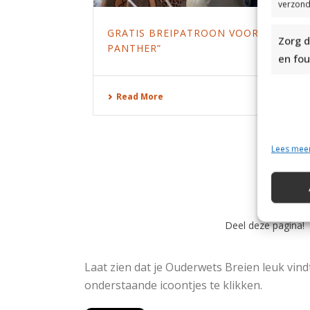
verzond
GRATIS BREIPATROON VOOR NAKIA’S S
Zorg d
PANTHER”
en fou
Read More
Lees mee
Deel deze pagina!
Laat zien dat je Ouderwets Breien leuk vind
onderstaande icoontjes te klikken.