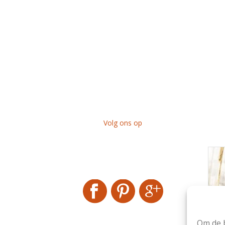
Volg ons op
M
Om de b