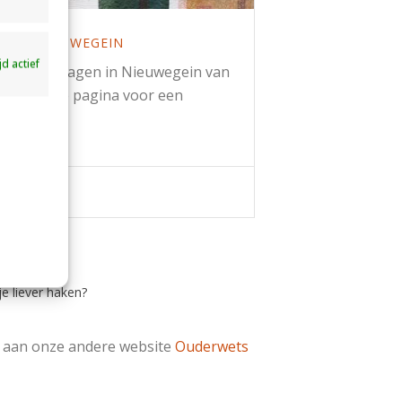
N IN NIEUWEGEIN
ijd actief
k en quiltdagen in Nieuwegein van
nel op deze pagina voor een
kaartje!
je liever haken?
 aan onze andere website
Ouderwets