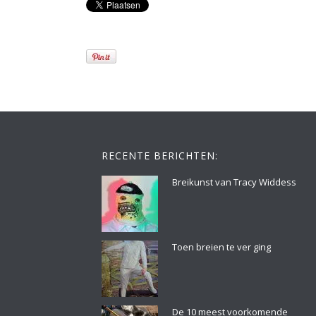
RECENTE BERICHTEN:
Breikunst van Tracy Widdess
Toen breien te ver ging
De 10 meest voorkomende