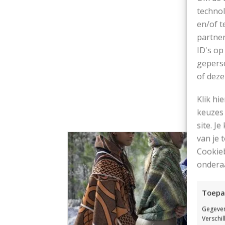
C
technol
en/of t
partner
ID's op
geperso
of deze
Klik hi
keuzes 
site. Je
van je
Cookieb
ondera
Toepa
Gegeven
Verschi