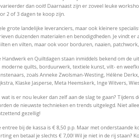
varieerder dan ooit! Daarnaast zijn er zoveel leuke worksho
or 2 of 3 dagen te koop zijn.
ele grote landelijke leveranciers, maar ook kleinere special
rieven duizenden materialen en benodigdheden. Je vindt er a
ilten en vilten, maar ook voor borduren, naaien, patchwork
 Handwerk en Quiltdagen staan inmiddels bekend om de uit
 moderne quilts, borduurwerk, textiele kunst, vilt- en weef
nstenaars, zoals Anneke Zwolsman-Westing, Hélène Derkx, J
jkstra, Klaske Jasperse, Meta Heemskerk, Inge Witvers, Wie
 wat is er nou leuker dan zelf aan de slag te gaan? Tijdens
rden de nieuwste technieken en trends uitgelegd. Niet all
tzettend gezellig!
 entree bij de kassa is € 8,50 p.p. Maar met onderstaande ko
rting en betaal je slechts € 7,00! Wil je niet in de rij staan? 