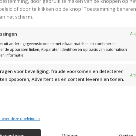
 toestemming, door gebruik te maken van de knoppen op he
eleid of door te klikken op de knop 'Toestemming beheren
an het scherm.
ssingen
Alt
s uit andere gegevensbronnen met elkaar matchen en combineren,
llende apparaten linken, Apparaten identificeren op basis van automatisch
en informatie.
ragen voor beveiliging, fraude voorkomen en detecteren
Alt
ten opsporen, Advertenties en content leveren en tonen.
s.: je kunt bovenstaande kortingsbon afdrukken door boven
ukken! Dan wordt deze pagina automatisch geprint.
r over deze doeleinden
E BEURSFABRIEK
Accepteren
Weiger
Opties