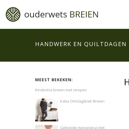
HANDWERK EN QUILTDAGEN 
MEEST BEKEKEN:
Kindertrui breien met strepen
Katia Omslagdoek Breien
Gebreide meisjestrui met