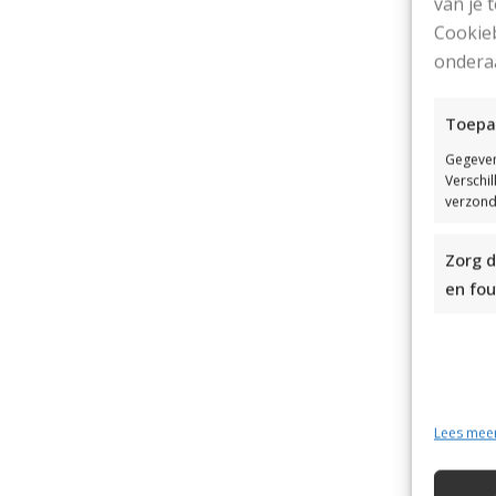
van je
Cookieb
ondera
Toepa
Gegeven
Verschi
verzond
Zorg d
en fou
p.
dr
Lees mee
D