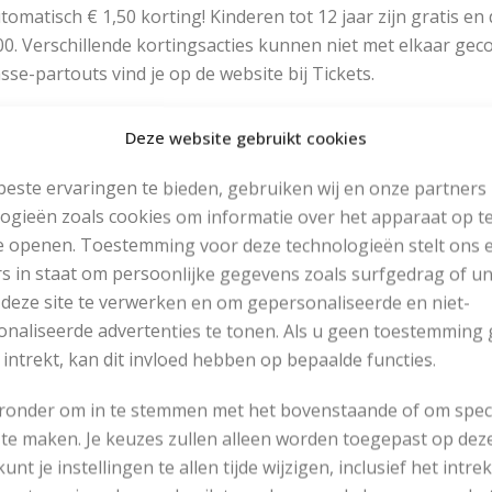
tomatisch € 1,50 korting! Kinderen tot 12 jaar zijn gratis en
00. Verschillende kortingsacties kunnen niet met elkaar ge
sse-partouts vind je op de website bij Tickets.
Deze website gebruikt cookies
 Beursfabriek
este ervaringen te bieden, gebruiken wij en onze partners
ogieën zoals cookies om informatie over het apparaat op te
mfonielaan 5
e openen. Toestemming voor deze technologieën stelt ons 
38 EX NIEUWEGEIN
s in staat om persoonlijke gegevens zoals surfgedrag of u
 deze site te verwerken en om gepersonaliseerde en niet-
naliseerde advertenties te tonen. Als u geen toestemming 
w.handwerkenquiltdagen.nl
 intrekt, kan dit invloed hebben op bepaalde functies.
KORTINGSBON HANDWERK EN QUILTDAGEN
eronder om in te stemmen met het bovenstaande of om spec
te maken. Je keuzes zullen alleen worden toegepast op dez
 kunt je instellingen te allen tijde wijzigen, inclusief het intr