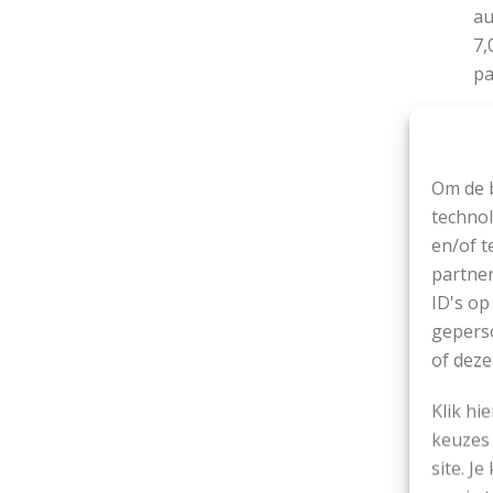
au
7,
pa
De
Om de b
technol
Sy
en/of t
34
partner
ID's op
geperso
ww
of deze
Klik hi
keuzes 
site. Je