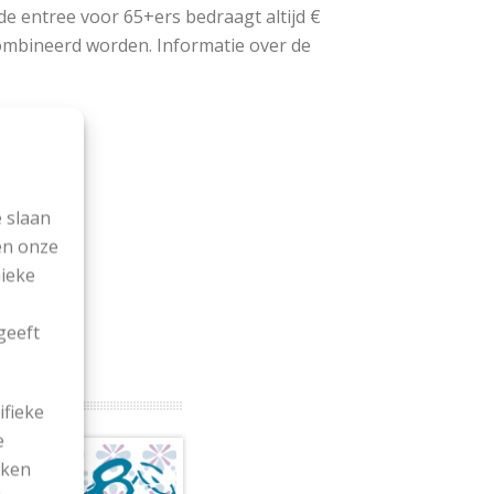
 de entree voor 65+ers bedraagt altijd €
combineerd worden. Informatie over de
 slaan
en onze
nieke
geeft
ifieke
e
ekken