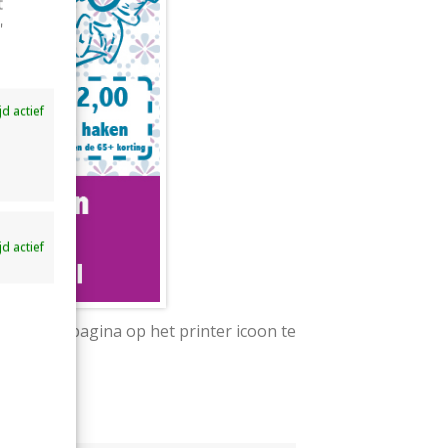
t
'
ijd actief
ijd actief
aan deze pagina op het printer icoon te