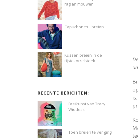
raglan mouwen
Capuchon trui breien
Kussen breien in de
De
rijstekorrelsteek
un
Br
op
RECENTE BERICHTEN:
is
Breikunst van Tracy
pr
Widdess
Ko
Ma
Toen breien te ver ging
te