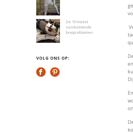
ge
vo
De 10 meest
V
voorkomende
breiproblemen
ta
qu
De
VOLG ONS OP:
en
ku
Di
En
wo
on
De
ko