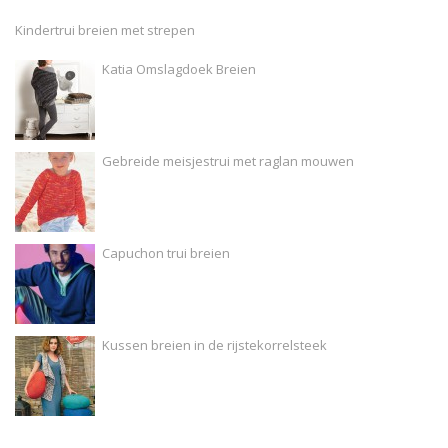
Kindertrui breien met strepen
Katia Omslagdoek Breien
Gebreide meisjestrui met raglan mouwen
Capuchon trui breien
Kussen breien in de rijstekorrelsteek