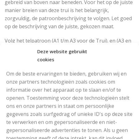
gebreid van boven naar beneden. Voor het op de juiste
manier breien van deze trui is het belangrijk,
zorgvuldig, de patroonbeschrijving te volgen. Let goed
op de beschrijving van de juiste, gekozen maat.
Volg het telpatroon (A1 t/m A3 voor de Trui). en (A3 en
A4 voor de Muts).
Deze website gebruikt
cookies
Lees zorgvuldig de beschrijving van de onderdelen.
Om de beste ervaringen te bieden, gebruiken wij en
Afwerking:
onze partners technologieën zoals cookies om
informatie over het apparaat op te slaan en/of te
Heel veel plezier met het maken van deze Set. Het
openen. Toestemming voor deze technologieën stelt
garen is eveneens verkrijgbaar in veel andere mooie
ons en onze partners in staat om persoonlijke
tinten en u kunt voor deze Set ook een andere kleur
gegevens zoals surfgedrag of unieke ID's op deze site
kiezen. Dit naar uw eigen smaak en voorkeur.
te verwerken en om gepersonaliseerde en niet-
gepersonaliseerde advertenties te tonen. Als u geen
Gebruikt garen
Aantal
Prijs
toestemming geeft of deze intrekt, kan dit invloed