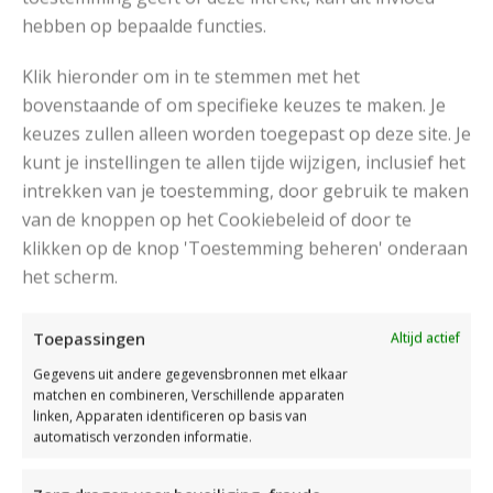
hebben op bepaalde functies.
Drops Karisma Uni
650 – 700 – 750 –
€
Colour (50 gr)
850 – 950 – 1000
2,40
Klik hieronder om in te stemmen met het
bovenstaande of om specifieke keuzes te maken. Je
Drops Karisma Mix
650 – 700 – 750 –
€
keuzes zullen alleen worden toegepast op deze site. Je
(50 gr)
850 – 950 – 1000
2,40
kunt je instellingen te allen tijde wijzigen, inclusief het
intrekken van je toestemming, door gebruik te maken
van de knoppen op het Cookiebeleid of door te
Download Patroon
klikken op de knop 'Toestemming beheren' onderaan
het scherm.
Vind het garen
Toepassingen
Altijd actief
Gegevens uit andere gegevensbronnen met elkaar
matchen en combineren, Verschillende apparaten
Drops Karisma
Noors
,
linken, Apparaten identificeren op basis van
automatisch verzonden informatie.
RECOMMENDED POSTS