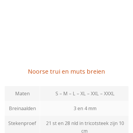
Noorse trui en muts breien
Maten
S – M – L – XL – XXL – XXXL
Breinaalden
3 en 4 mm
Stekenproef
21 st en 28 nld in tricotsteek zijn 10
cm