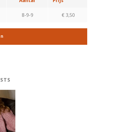
Aantal
Prijs
8-9-9
€ 3,50
on
STS