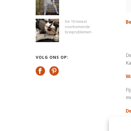
Be
De 10 meest
voorkomende
breiproblemen
De
VOLG ONS OP:
Ka
Wa
Fi
mo
De