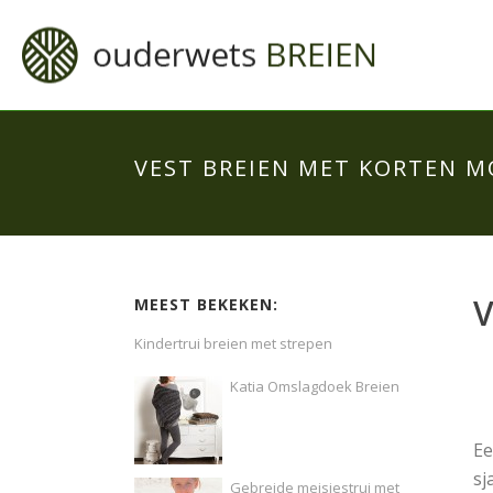
VEST BREIEN MET KORTEN 
V
MEEST BEKEKEN:
Kindertrui breien met strepen
Katia Omslagdoek Breien
E
sj
Gebreide meisjestrui met