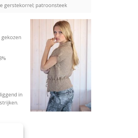
le gerstekorrel; patroonsteek
de gekozen
78%
liggend in
trijken.