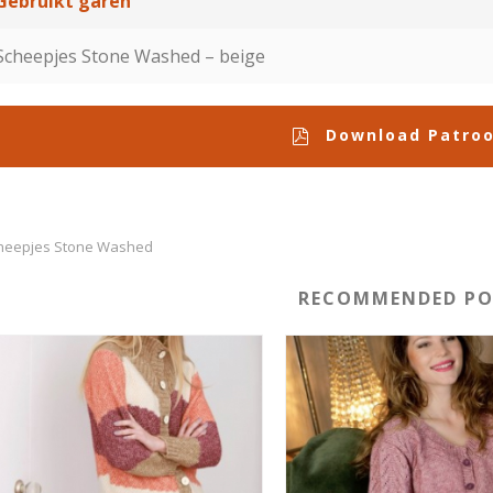
Gebruikt garen
Scheepjes Stone Washed – beige
Download Patro
heepjes Stone Washed
RECOMMENDED PO