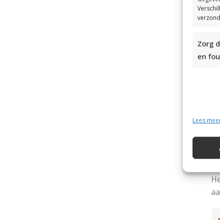
Verschi
Ui
verzond
Vo
Zorg d
be
en fou
be
pa
go
ve
Af
Lees mee
Hi
zo
He
aa