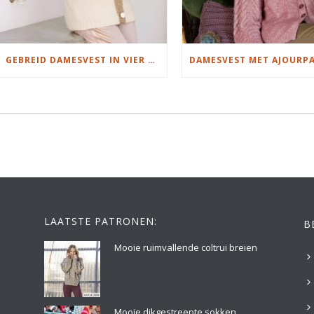
GEBREID DAMESVEST IN VIER KLEUREN
LAATSTE PATRONEN:
B
Mooie ruimvallende coltrui breien
Mooie dikgestreepte sokken