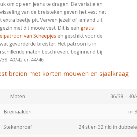
uk om op een jeans te dragen. De variatie en
wisseling van de breisteken geven het vest net
t extra beetje pit. Verwen jezelf of iemand uit
 gezin met dit mooie vest.
Dit is een
gratis
eipatroon van Scheepjes
en geschikt voor de
 wat gevorderde breister. Het patroon is in
rschillende maten beschreven, beginnend bij
/38, 40/42 en 44/46.
est breien met korten mouwen en sjaalkraag
Maten
36/38 – 40/
Breinaalden
nr 3
Stekenproef
24 st en 32 nld in dubbele