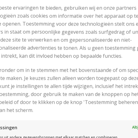
Tricotsteek
este ervaringen te bieden, gebruiken wij en onze partners
Ribbelsteek
ogieën zoals cookies om informatie over het apparaat op te
Dubbele Gerstekorrelsteek
e openen. Toestemming voor deze technologieën stelt ons 
t patroon van het vest bestaat uit een rugpand, voorpand (li
s in staat om persoonlijke gegevens zoals surfgedrag of u
aalkraag.
 deze site te verwerken en om gepersonaliseerde en niet-
naliseerde advertenties te tonen. Als u geen toestemming 
erige techniek:
 intrekt, kan dit invloed hebben op bepaalde functies.
ord haken in lossen met haaknaald nummer 3.
eronder om in te stemmen met het bovenstaande of om spec
te maken. Je keuzes zullen alleen worden toegepast op dez
eekverhouding:
 kunt je instellingen te allen tijde wijzigen, inclusief het intr
 toestemming, door gebruik te maken van de knoppen op he
In
Ribbelsteek
met Stone Washed en breinaalden nummer
eleid of door te klikken op de knop 'Toestemming beheren
Proeflapje 10×10 cm is 24 steken en 36 naalden.
an het scherm.
In
Dubbele Gerstekorrelsteek
met Stone Washed en brei
Proeflapje 10×10 cm is 24 steken en 32 naalden.
ssingen
Alt
dien afwijkend, de breinaalden aanpassen.
s uit andere gegevensbronnen met elkaar matchen en combineren,