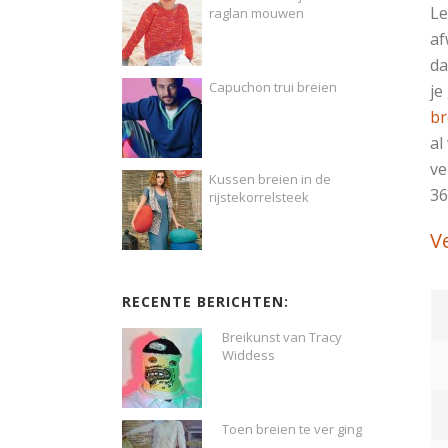
Le
raglan mouwen
af
da
Capuchon trui breien
je
br
al
ve
Kussen breien in de
36
rijstekorrelsteek
V
RECENTE BERICHTEN:
Breikunst van Tracy
Widdess
Toen breien te ver ging