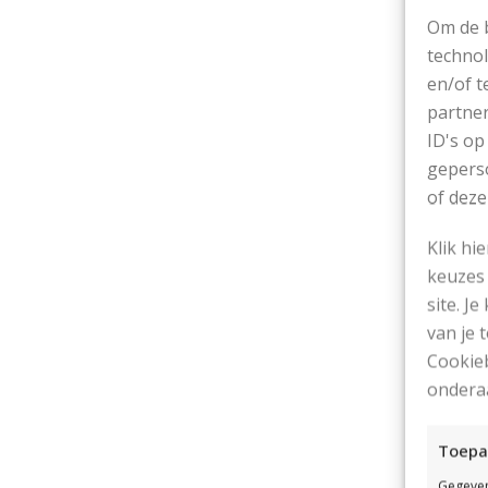
Om de b
technol
en/of t
He
partner
sj
ID's op
geperso
Ov
of deze
Ko
Klik hi
keuzes 
St
site. Je
van je
Cookieb
ondera
Toepa
In
Gegeven