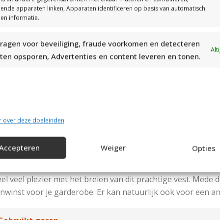
llende apparaten linken, Apparaten identificeren op basis van automatisch
tvoering:
en informatie.
or het op de juiste manier breien van dit model is het
ragen voor beveiliging, fraude voorkomen en detecteren
langrijk de patroonbeschrijving te volgen en de
Alt
ten opsporen, Advertenties en content leveren en tonen.
schrijving zorgvuldig te lezen. Er worden in de
troonbeschrijving erg handige tips gegeven om tot een
ed resultaat te komen. Let goed op de beschreven,
rschillende maten.
werking:
r over deze doeleinden
ervoor geldt eveneens om de patroonbeschrijving
Accepteren
Weiger
Opties
rgvuldig door te lezen.
el veel plezier met het breien van dit prachtige vest. Mede 
nwinst voor je garderobe. Er kan natuurlijk ook voor een 