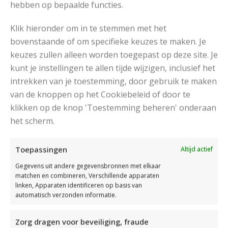
hebben op bepaalde functies.
Klik hieronder om in te stemmen met het
bovenstaande of om specifieke keuzes te maken. Je
keuzes zullen alleen worden toegepast op deze site. Je
kunt je instellingen te allen tijde wijzigen, inclusief het
intrekken van je toestemming, door gebruik te maken
van de knoppen op het Cookiebeleid of door te
DAMESVEST MET AJOURPATROON BREIEN
klikken op de knop 'Toestemming beheren' onderaan
Met dit gratis breipatroon kan je een damesvest
het scherm.
met ajourpatroon breien. Voor dit patroon heb je
Scheepjes Stone Washed nodig. Geschikt voor
Toepassingen
Altijd actief
gevorderden.
Gegevens uit andere gegevensbronnen met elkaar
matchen en combineren, Verschillende apparaten
linken, Apparaten identificeren op basis van
automatisch verzonden informatie.
Read More
Zorg dragen voor beveiliging, fraude