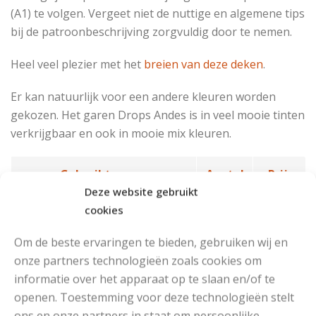
(A1) te volgen. Vergeet niet de nuttige en algemene tips
bij de patroonbeschrijving zorgvuldig door te nemen.
Heel veel plezier met het
breien van deze deken
.
Er kan natuurlijk voor een andere kleuren worden
gekozen. Het garen Drops Andes is in veel mooie tinten
verkrijgbaar en ook in mooie mix kleuren.
Gebruikt garen
Aantal
Prijs
Deze website gebruikt
Drops Andes Uni Colour (50 gr)
1300
€ 4,80
cookies
Om de beste ervaringen te bieden, gebruiken wij en
Drops Andes Mix (50 gr)
1300
€ 4,80
onze partners technologieën zoals cookies om
informatie over het apparaat op te slaan en/of te
Download Patroon
openen. Toestemming voor deze technologieën stelt
ons en onze partners in staat om persoonlijke