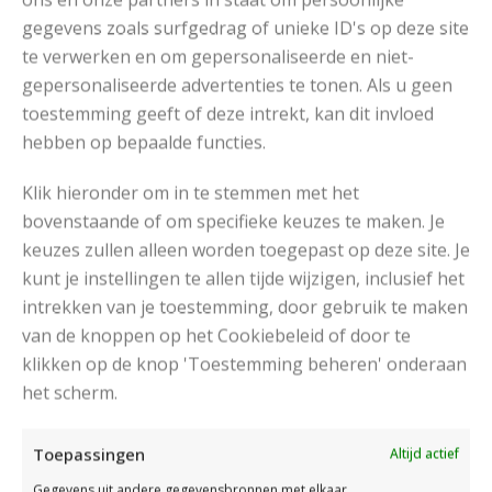
gegevens zoals surfgedrag of unieke ID's op deze site
Vind het garen
te verwerken en om gepersonaliseerde en niet-
gepersonaliseerde advertenties te tonen. Als u geen
toestemming geeft of deze intrekt, kan dit invloed
hebben op bepaalde functies.
Drops Andes
Klik hieronder om in te stemmen met het
RECOMMENDED POSTS
bovenstaande of om specifieke keuzes te maken. Je
keuzes zullen alleen worden toegepast op deze site. Je
kunt je instellingen te allen tijde wijzigen, inclusief het
intrekken van je toestemming, door gebruik te maken
van de knoppen op het Cookiebeleid of door te
klikken op de knop 'Toestemming beheren' onderaan
het scherm.
Toepassingen
Altijd actief
Gegevens uit andere gegevensbronnen met elkaar