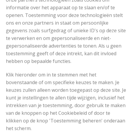
nu*
informatie over het apparaat op te slaan en/of te
*De garens worden verkocht op OuderwetsGaren.nl waar
openen. Toestemming voor deze technologieën stelt
wij garens verkopen. Dus je bestelt gewoon vertrouwd via
ons en onze partners in staat om persoonlijke
ons, maar dan op een andere website.
gegevens zoals surfgedrag of unieke ID's op deze site
te verwerken en om gepersonaliseerde en niet-
gepersonaliseerde advertenties te tonen. Als u geen
toestemming geeft of deze intrekt, kan dit invloed
Het Patroon
hebben op bepaalde functies.
Klik hieronder om in te stemmen met het
bovenstaande of om specifieke keuzes te maken. Je
Drops Nepal
keuzes zullen alleen worden toegepast op deze site. Je
RECOMMENDED POSTS
kunt je instellingen te allen tijde wijzigen, inclusief het
intrekken van je toestemming, door gebruik te maken
van de knoppen op het Cookiebeleid of door te
klikken op de knop 'Toestemming beheren' onderaan
het scherm.