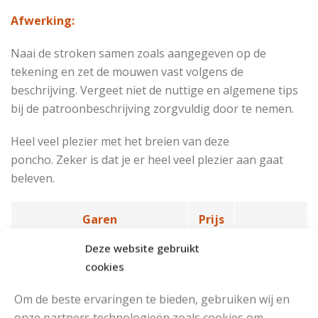
Afwerking:
Naai de stroken samen zoals aangegeven op de
tekening en zet de mouwen vast volgens de
beschrijving. Vergeet niet de nuttige en algemene tips
bij de patroonbeschrijving zorgvuldig door te nemen.
Heel veel plezier met het breien van deze
poncho.
Zeker is dat je er heel veel plezier aan gaat
beleven.
Garen
Prijs
Deze website gebruikt
Drops Nepal Uni Colour (50
€2,40
Bestel
cookies
gr)
nu*
Om de beste ervaringen te bieden, gebruiken wij en
Drops Nepal Mix (50 gr)
€2,40
Bestel
onze partners technologieën zoals cookies om