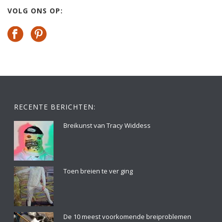
VOLG ONS OP:
RECENTE BERICHTEN:
Breikunst van Tracy Widdess
Toen breien te ver ging
De 10 meest voorkomende breiproblemen