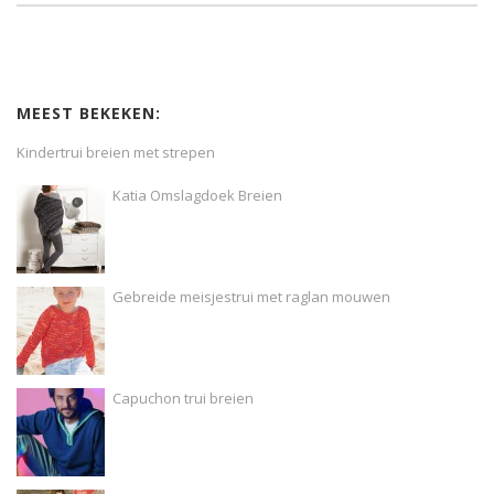
MEEST BEKEKEN:
Kindertrui breien met strepen
Katia Omslagdoek Breien
Gebreide meisjestrui met raglan mouwen
Capuchon trui breien