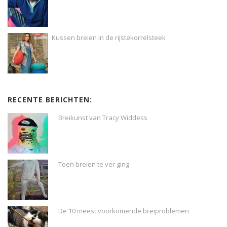
Kussen breien in de rijstekorrelsteek
RECENTE BERICHTEN:
Breikunst van Tracy Widdess
Toen breien te ver ging
De 10 meest voorkomende breiproblemen