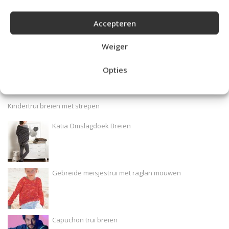
Accepteren
Weiger
Opties
MEEST BEKEKEN:
Kindertrui breien met strepen
Katia Omslagdoek Breien
Gebreide meisjestrui met raglan mouwen
Capuchon trui breien