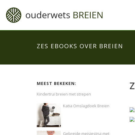
ZES EBOOKS OVER BREIEN
Z
MEEST BEKEKEN:
Kindertrui breien met strepen
Katia Omslagdoek Breien
Gebreide meisjestrui met