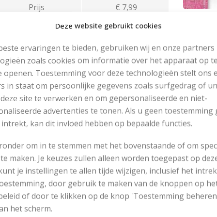
Prijs
€ 7,99
Deze website gebruikt cookies
ik hier om naar het boek te gaan.
este ervaringen te bieden, gebruiken wij en onze partners
ns Breiboek
ogieën zoals cookies om informatie over het apparaat op te
e openen. Toestemming voor deze technologieën stelt ons 
s in staat om persoonlijke gegevens zoals surfgedrag of u
Auteur
KVLV
 deze site te verwerken en om gepersonaliseerde en niet-
naliseerde advertenties te tonen. Als u geen toestemming 
Taal
Nederlands
 intrekt, kan dit invloed hebben op bepaalde functies.
Verschijningsdatum
november 2012
eronder om in te stemmen met het bovenstaande of om spec
te maken. Je keuzes zullen alleen worden toegepast op dez
Pagina’s
x
 kunt je instellingen te allen tijde wijzigen, inclusief het intr
 toestemming, door gebruik te maken van de knoppen op he
Patronen
70
eleid of door te klikken op de knop 'Toestemming beheren
an het scherm.
ISBN
9401404828