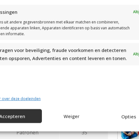
ssingen
Alt
Prijs
€ 23,99
s uit andere gegevensbronnen met elkaar matchen en combineren,
llende apparaten linken, Apparaten identificeren op basis van automatisch
ik hier om naar het boek te gaan.
en informatie.
ei voor je kids
ragen voor beveiliging, fraude voorkomen en detecteren
Alt
ten opsporen, Advertenties en content leveren en tonen.
Auteur
KVLV
Taal
Nederlands
r over deze doeleinden
Verschijningsdatum
oktober 2013
Accepteren
Weiger
Opties
Pagina’s
70
Patronen
35