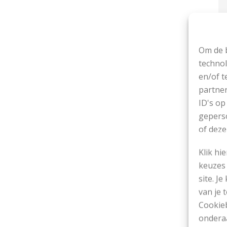
Kl
Om de b
O
technol
en/of t
partner
ID's op
geperso
of deze
Klik hi
keuzes 
site. Je
van je
Cookieb
ondera