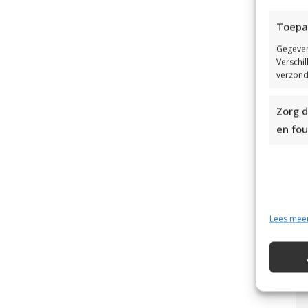
Toepa
Gegeven
Verschi
Kl
verzond
Br
Zorg d
en fou
Lees mee