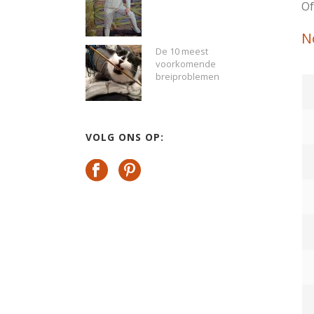
Of
N
De 10 meest
voorkomende
breiproblemen
VOLG ONS OP: