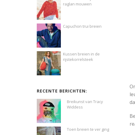
raglan mouwen
Capuchon trui breien
Kussen breien in de
rijstekorrelsteek
On
RECENTE BERICHTEN:
le
da
Breikunst van Tracy
Widdess
Be
re
Toen breien te ver ging