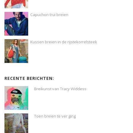
Capuchon trui breien
Kussen breien in de rijstekorrelsteek
RECENTE BERICHTEN:
Breikunst van Tracy Widdess
Toen breien te ver ging