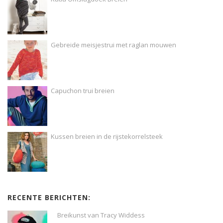
Gebreide meisjestrui met raglan mouwen
Capuchon trui breien
Kussen breien in de rijstekorrelsteek
RECENTE BERICHTEN:
Breikunst van Tracy Widdess