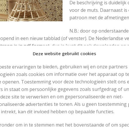
De beschrijving is duidelijk
voor de muts. Daarnaast is
patroon met de afmetingen
N.B.: door op onderstaande
opend in een nieuw tabblad (of venster). De Nederlandse ve
troon is in pdf formaat, dus je kunt dit ook downloaden en 
Deze website gebruikt cookies
abymutsje breien met oortjes
este ervaringen te bieden, gebruiken wij en onze partners
ogieën zoals cookies om informatie over het apparaat op te
RNGEGEVENS
e openen. Toestemming voor deze technologieën stelt ons 
Maten: 3 – 6 – 12 – 18 – 24 maanden
s in staat om persoonlijke gegevens zoals surfgedrag of u
 deze site te verwerken en om gepersonaliseerde en niet-
Garen: Chantilly
naliseerde advertenties te tonen. Als u geen toestemming 
Beige 1 bol
 intrekt, kan dit invloed hebben op bepaalde functies.
Grijsbruin 1 bol
Ecru 1 bol
eronder om in te stemmen met het bovenstaande of om spec