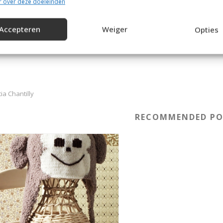
r over deze doeleinden
Accepteren
Weiger
Opties
ia Chantilly
RECOMMENDED PO