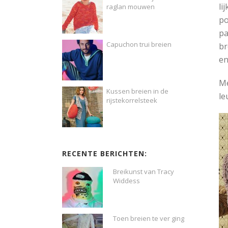
li
raglan mouwen
po
pa
Capuchon trui breien
br
en
M
Kussen breien in de
le
rijstekorrelsteek
RECENTE BERICHTEN:
Breikunst van Tracy
Widdess
Toen breien te ver ging