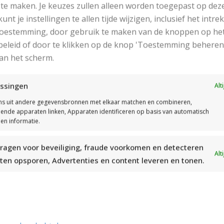
Benodigdheden:
te maken. Je keuzes zullen alleen worden toegepast op dez
Draden voor het borduursel
 kunt je instellingen te allen tijde wijzigen, inclusief het intr
Lint of koord van 40 cm
 toestemming, door gebruik te maken van de knoppen op he
Zijdepapier
eleid of door te klikken op de knop 'Toestemming beheren
an het scherm.
Breinaald: nr 4 (klik hier om breinld om te rekenen naar EU
Stekenproef: 20 st en 28 nld in r tric st zijn 10 cm
ssingen
Alt
Gebruikte steken:
Rechtse tricotsteek
s uit andere gegevensbronnen met elkaar matchen en combineren,
llende apparaten linken, Apparaten identificeren op basis van automatisch
Boordsteek 2×2
en informatie.
Jacquardsteek
Steelsteek
ragen voor beveiliging, fraude voorkomen en detecteren
Alt
ten opsporen, Advertenties en content leveren en tonen.
Platte steek
Het Patroon