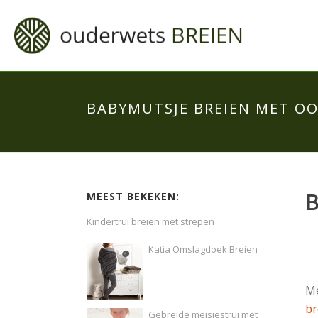
BABYMUTSJE BREIEN MET OO
B
MEEST BEKEKEN:
Kindertrui breien met strepen
Katia Omslagdoek Breien
Me
br
Gebreide meisjestrui met