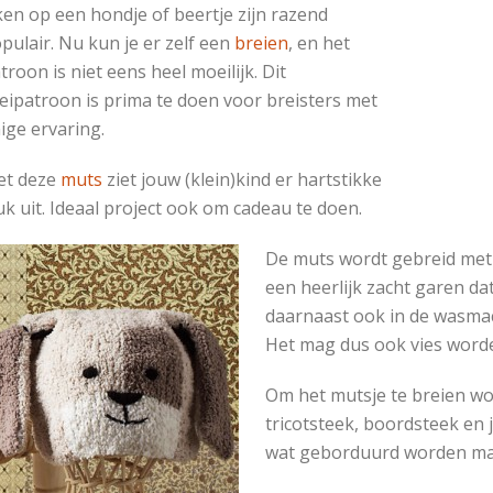
jken op een hondje of beertje zijn razend
pulair. Nu kun je er zelf een
breien
, en het
troon is niet eens heel moeilijk. Dit
eipatroon is prima te doen voor breisters met
ige ervaring.
et deze
muts
ziet jouw (klein)kind er hartstikke
uk uit. Ideaal project ook om cadeau te doen.
De muts wordt gebreid met 
een heerlijk zacht garen da
daarnaast ook in de wasma
Het mag dus ook vies word
Om het mutsje te breien wo
tricotsteek, boordsteek en
wat geborduurd worden maar