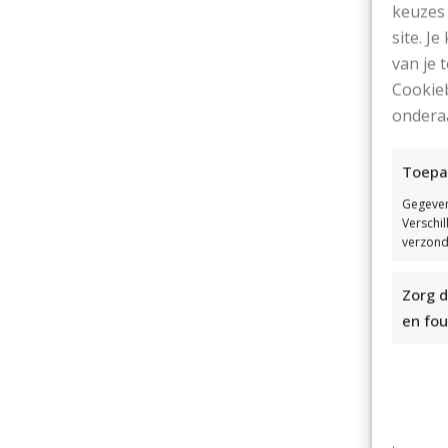
keuzes 
site. Je
van je
Cookieb
ondera
Toepa
Gegeven
Verschi
verzond
Zorg d
en fou