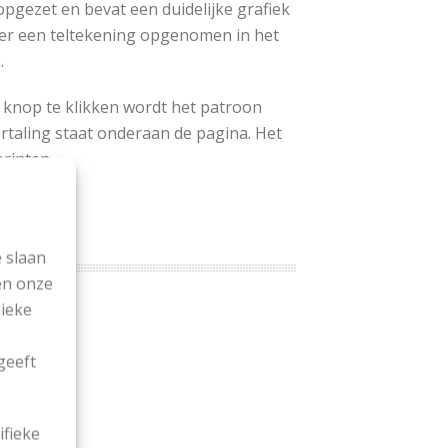
 opgezet en bevat een duidelijke grafiek
 er een teltekening opgenomen in het
.
 knop te klikken wordt het patroon
rtaling staat onderaan de pagina. Het
printen.
 slaan
en onze
nieke
geeft
ifieke