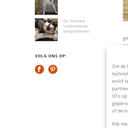
De 10 meest
voorkomende
breiproblemen
ge
pa
VOLG ONS OP:
B
Om de b
technol
KE
en/of t
partner
ID's op
geperso
of deze
Klik hi