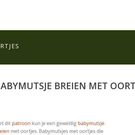
RTJES
ABYMUTSJE BREIEN MET OORT
t dit
patroon
kun je een geweldig
babymutsje
eien
met oortjes. Babymutsjes met oortjes die