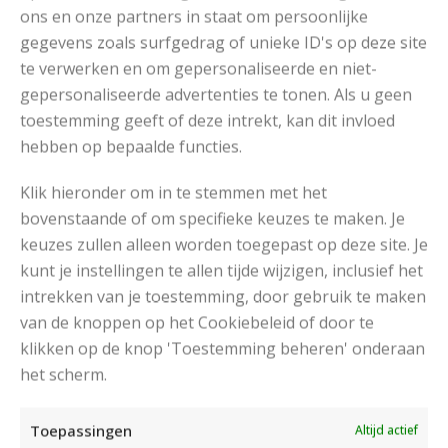
ons en onze partners in staat om persoonlijke
Brei met de 4e nld in het rond in boordpatroon 1. Brei
gegevens zoals surfgedrag of unieke ID's op deze site
tot een boordhoogte van 9 cm, kant de st in patroon af.
te verwerken en om gepersonaliseerde en niet-
Sluit de mouw- en zijnaden. Naai de mouwen in de
gepersonaliseerde advertenties te tonen. Als u geen
armsgaten.
toestemming geeft of deze intrekt, kan dit invloed
hebben op bepaalde functies.
Klik hieronder om in te stemmen met het
bovenstaande of om specifieke keuzes te maken. Je
keuzes zullen alleen worden toegepast op deze site. Je
kunt je instellingen te allen tijde wijzigen, inclusief het
intrekken van je toestemming, door gebruik te maken
van de knoppen op het Cookiebeleid of door te
klikken op de knop 'Toestemming beheren' onderaan
het scherm.
Toepassingen
Altijd actief