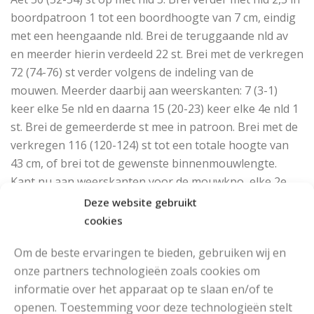
boordpatroon 1 tot een boordhoogte van 7 cm, eindig
met een heengaande nld. Brei de teruggaande nld av
en meerder hierin verdeeld 22 st. Brei met de verkregen
72 (74-76) st verder volgens de indeling van de
mouwen. Meerder daarbij aan weerskanten: 7 (3-1)
keer elke 5e nld en daarna 15 (20-23) keer elke 4e nld 1
st. Brei de gemeerderde st mee in patroon. Brei met de
verkregen 116 (120-124) st tot een totale hoogte van
43 cm, of brei tot de gewenste binnenmouwlengte.
Kant nu aan weerskanten voor de mouwkpo, elke 2e
nld: 2 keer 3, 2 keer 4, 1 keer 5, 2 keer 6 en 1 keer 10 st
Deze website gebruikt
af. Kant de overige 34 (38-42) st in één keer af.
cookies
AFWERKING:
Om de beste ervaringen te bieden, gebruiken wij en
onze partners technologieën zoals cookies om
Leg de delen op maat onder een vochtige doek en laat
informatie over het apparaat op te slaan en/of te
ze drogen. Sluit de schoudernaden. Neem rond de hals,
openen. Toestemming voor deze technologieën stelt
verdeeld over 3 nld zonder knop 156 (160-164) st op.