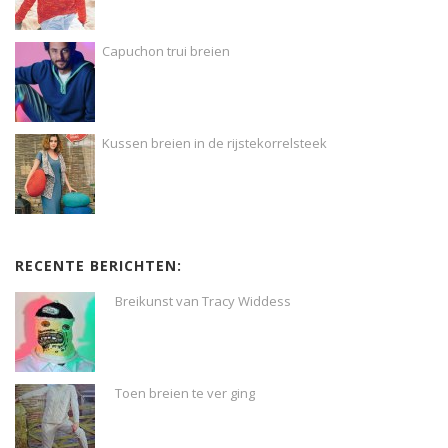
Capuchon trui breien
Kussen breien in de rijstekorrelsteek
RECENTE BERICHTEN:
Breikunst van Tracy Widdess
Toen breien te ver ging