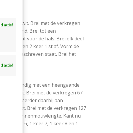
'
rd nu met wit. Brei met de verkregen
ijd actief
het voorpand. Brei tot een
– 54) st af voor de hals. Brei elk deel
3, 1 keer 2 en 2 keer 1 st af. Vorm de
rugpand beschreven staat. Brei het
ijd actief
patroon 1, eindig met een heengaande
(11 – 12) st. Brei met de verkregen 67
nkermouw. Meerder daarbij aan
e 2e nld 1 st. Brei met de verkregen 127
e gewenste binnenmouwlengte. Kant nu
5, 1 keer 6, 1 keer 7, 1 keer 8 en 1