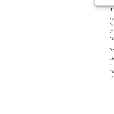
R
Ze
Br
71
mo
A
Le
zi
me
af