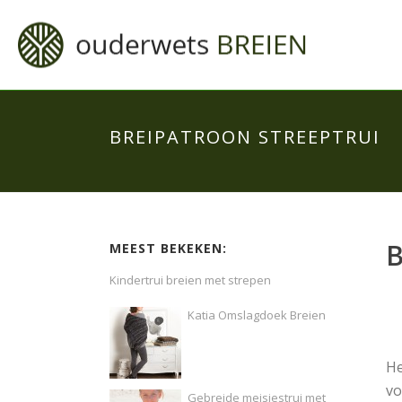
BREIPATROON STREEPTRUI
B
MEEST BEKEKEN:
Kindertrui breien met strepen
Katia Omslagdoek Breien
He
vo
Gebreide meisjestrui met