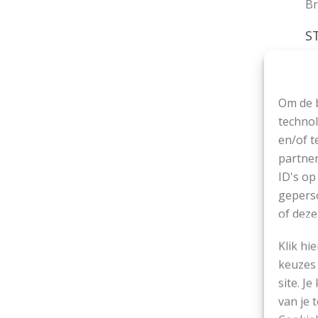
Br
S
Br
S
Om de b
Br
technol
en/of t
R
partner
Ze
ID's op
nl
geperso
(1
of deze
Ka
de
Klik hi
– 
keuzes 
en
site. Je
en
van je