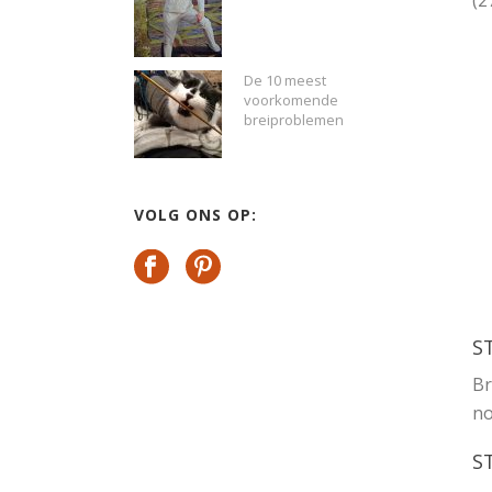
(2
De 10 meest
voorkomende
breiproblemen
VOLG ONS OP:
S
Br
no
S