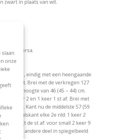
n zwart in plaats van wit.
l van * af.
 en vice versa.
 slaan
en onze
nieke
oordpatron 1, eindig met een heengaande
(17 – 20) st. Brei met de verkregen 127
geeft
een totale hoogte van 46 (45 – 44) cm.
3, 1 keer 2 en 1 keer 1 st af. Brei met
8 – 29) cm. Kant nu de middelste 57 (59
ifieke
j, aan de halskant elke 2e nld: 1 keer 2
e
d, als volgt de st af: voor small 2 keer 9
ekken
t. Brei het andere deel in spiegelbeeld
t