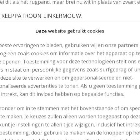
ei dit als het rugpand, maar brei nu wit in plaats van zwart e
TREEPPATROON LINKERMOUW:
ei dit in tricotsteek als volgt: * 7 nld wit, 24 nld zwart, herhaa
Deze website gebruikt cookies
TREEPPATROON RECHTERMOUW:
este ervaringen te bieden, gebruiken wij en onze partners
ei dit als de linkermouw, maar brei nu zwart in plaats van wit
ogieën zoals cookies om informatie over het apparaat op te
e openen. Toestemming voor deze technologieën stelt ons 
UGPAND:
s in staat om persoonlijke gegevens zoals surfgedrag of u
t 114 (120 – 126) st op met nld 3 en zwart. Brei 11 cm in b
 deze site te verwerken en om gepersonaliseerde en niet-
d. Brei de teruggaande nld av en meerder hierin verdeeld 13 
naliseerde advertenties te tonen. Als u geen toestemming 
37 – 146) st en nld 3,5 verder in het streeppatroon. Brei tot 
 intrekt, kan dit invloed hebben op bepaalde functies.
nt nu aan weerskanten voor de armsgaten elke 2e nld: 1 keer 
 overige 115 (125 – 134) st tot een armsgathoogte van 27 (2
eronder om in te stemmen met het bovenstaande of om spec
62) st af voor de hals. Brei elk deel apart verder. Kant daarbi
te maken. Je keuzes zullen alleen worden toegepast op dez
 1 keer 1 st af. Kant tegelijkertijd voor de schouder elke 2e nl
 kunt je instellingen te allen tijde wijzigen, inclusief het intr
 1 keer 8 st; voor medium 3 keer 10 st; voor large 3 keer 11 s
 toestemming, door gebruik te maken van de knoppen op he