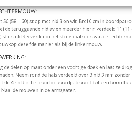
ECHTERMOUW:
t 56 (58 – 60) st op met nld 3 en wit. Brei 6 cm in boordpat
ei de teruggaande nld av en meerder hierin verdeeld 11 (11 –
) st en nld 3,5 verder in het streeppatroon van de rechte
uwkop dezelfde manier als bij de linkermouw.
FWERKING:
g de delen op maat onder een vochtige doek en laat ze drog
jnaden. Neem rond de hals verdeeld over 3 nld 3 mm zonder k
t de 4e nld in het rond in boordpatroon 1 tot een boordhoog
. Naai de mouwen in de armsgaten.