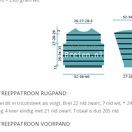
70 – 290) gram wit.
TREEPPATROON RUGPAND:
ei dit in tricotsteek als volgt. Brei 22 nld zwart, 7 nld wit, * 2
g 4 keer eindig met 21 nld zwart. Totaal is dus 205 nld.
TREEPPATROON VOORPAND: