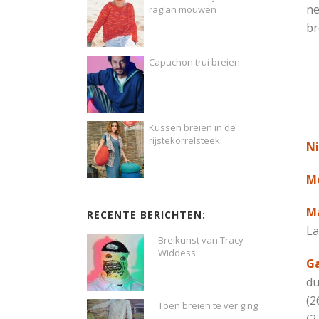
ne
raglan mouwen
br
Capuchon trui breien
Kussen breien in de
rijstekorrelsteek
Ni
Mo
M
RECENTE BERICHTEN:
La
Breikunst van Tracy
Widdess
Ga
du
(2
Toen breien te ver ging