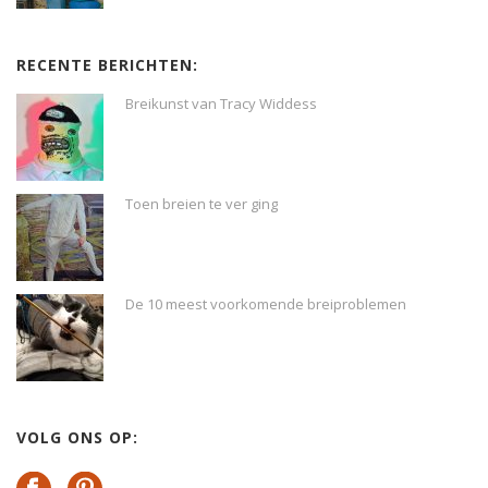
RECENTE BERICHTEN:
Breikunst van Tracy Widdess
Toen breien te ver ging
De 10 meest voorkomende breiproblemen
VOLG ONS OP: