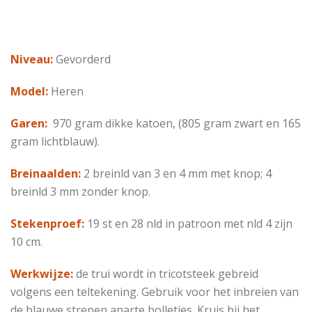
Niveau:
Gevorderd
Model:
Heren
Garen:
970 gram dikke katoen, (805 gram zwart en 165
gram lichtblauw).
Breinaalden:
2 breinld van 3 en 4 mm met knop; 4
breinld 3 mm zonder knop.
Stekenproef:
19 st en 28 nld in patroon met nld 4 zijn
10 cm.
Werkwijze:
de trui wordt in tricotsteek gebreid
volgens een teltekening. Gebruik voor het inbreien van
de blauwe strepen aparte bolletjes. Kruis bij het