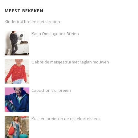
MEEST BEKEKEN:
Kindertrui breien met strepen
Katia Omslagdoek Breien
Gebreide meisjestrui met raglan mouwen
Capuchon trui breien
Kussen breien in de rijstekorrelsteek