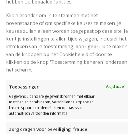
hebben op bepaalde functies.
Stekenproef
11 st en 13 nld in streepsteek
zijn 10 cm
Klik hieronder om in te stemmen met het
bovenstaande of om specifieke keuzes te maken. Je
Steken
tricotsteek; streepsteek; zoom-
keuzes zullen alleen worden toegepast op deze site. Je
rijgsteek
kunt je instellingen te allen tijde wijzigen, inclusief het
intrekken van je toestemming, door gebruik te maken
van de knoppen op het Cookiebeleid of door te
klikken op de knop 'Toestemming beheren' onderaan
Het Patroon
het scherm.
Toepassingen
Altijd actief
Gegevens uit andere gegevensbronnen met elkaar
matchen en combineren, Verschillende apparaten
linken, Apparaten identificeren op basis van
automatisch verzonden informatie.
Zorg dragen voor beveiliging, fraude