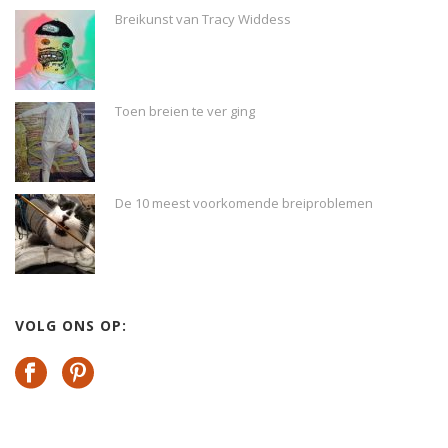
Breikunst van Tracy Widdess
Toen breien te ver ging
De 10 meest voorkomende breiproblemen
VOLG ONS OP: