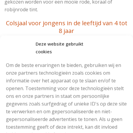
gekozen worden voor een mooie rode, koraal of
robijnrode tint.
Colsjaal voor jongens in de leeftijd van 4 tot
8 jaar
Deze website gebruikt
cookies
Maten
4 – 6 – 8 jaar
Om de beste ervaringen te bieden, gebruiken wij en
Garen
Katia Big Merino
onze partners technologieën zoals cookies om
informatie over het apparaat op te slaan en/of te
Garen
3 bollen in 3 kleuren
openen. Toestemming voor deze technologieën stelt
(hoeveelheid)
ons en onze partners in staat om persoonlijke
gegevens zoals surfgedrag of unieke ID's op deze site
Garen (kosten)
€ 15,85
te verwerken en om gepersonaliseerde en niet-
gepersonaliseerde advertenties te tonen. Als u geen
Breinaalden
nr 6,5
toestemming geeft of deze intrekt, kan dit invloed