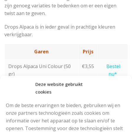
zijn genoeg variaties te bedenken om er een eigen
twist aan te geven.
Drops Alpaca is in ieder geval in prachtige kleuren
verkrijgbaar.
Garen
Prijs
Drops Alpaca Uni Colour (50
€3,55
Bestel
gr)
nu*
Deze website gebruikt
Drops Alpaca Mix (50 gr)
€3,75
Bestel
cookies
nu*
Om de beste ervaringen te bieden, gebruiken wij en
*De garens worden verkocht op OuderwetsGaren.nl waar
onze partners technologieën zoals cookies om
wij garens verkopen. Dus je bestelt gewoon vertrouwd via
informatie over het apparaat op te slaan en/of te
ons, maar dan op een andere website.
openen. Toestemming voor deze technologieën stelt