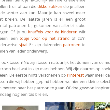
llen trui, of aan die
dikke sokken
die je alleen
 de winter aan kan. Maar je kan zoveel meer
t breien. De laatste jaren is er een groot
ntal patronen bij gekomen van allerlei leuke
ngen. Of je nu
knuffels voor de kinderen
wilt
eien, een
topje voor op het strand
of zo’n
uderwetse
sjaal
. Er zijn duizenden
patronen
te
nden van ieder onderwerp.
 ook tassen! Nu zijn tassen natuurlijk hét domein van de 
troon heel wat in zijn mars hebben. Wij zijn daarom op zo
eien. De eerste hints verschenen op
Pinterest
waar meer dan
ssen die wij hebben gepind hebben we hier een kleine sele
 meteen naar het patroon te gaan. Of doe gewoon inspirati
ndaag nog een tas breien.