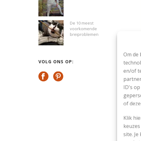
De 10 meest
voorkomende
breiproblemen
Om de b
VOLG ONS OP:
technol
en/of t
partner
ID's op
geperso
of deze
Klik hi
keuzes 
site. Je