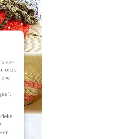
 slaan
en onze
nieke
geeft
ifieke
e
ekken