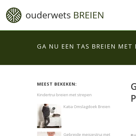
GA NU EEN TAS BREIEN MET
G
MEEST BEKEKEN:
Kindertrui breien met strepen
Katia Omslagdoek Breien
Gebreide meisjestrui met
Bi