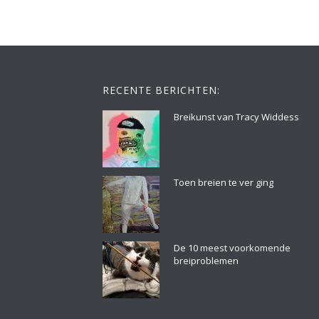
RECENTE BERICHTEN:
Breikunst van Tracy Widdess
Toen breien te ver ging
De 10 meest voorkomende
breiproblemen