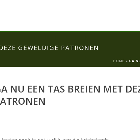
 DEZE GEWELDIGE PATRONEN
HOME
»
GA N
A NU EEN TAS BREIEN MET DE
PATRONEN
j breien denk je natuurlijk aan die kriebelende