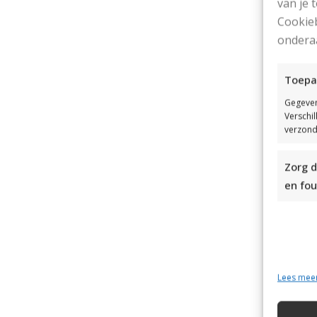
van je
Cookieb
ondera
Toepa
Gegeven
Verschi
verzond
Zorg d
en fou
Lees mee