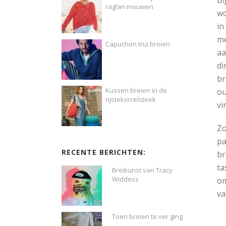
raglan mouwen
wo
in
me
Capuchon trui breien
aa
di
br
Kussen breien in de
o
rijstekorrelsteek
vi
Zo
pa
RECENTE BERICHTEN:
br
ta
Breikunst van Tracy
Widdess
om
va
Toen breien te ver ging