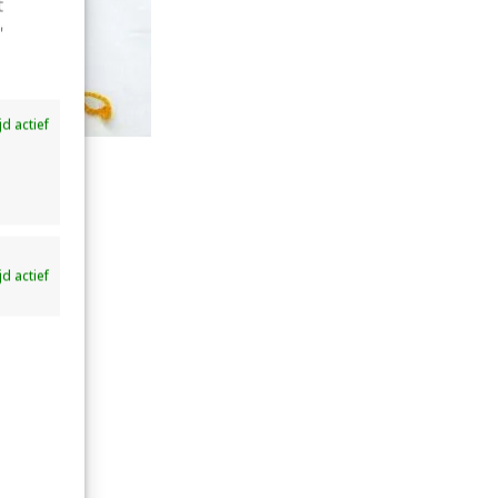
t
'
ijd actief
ijd actief