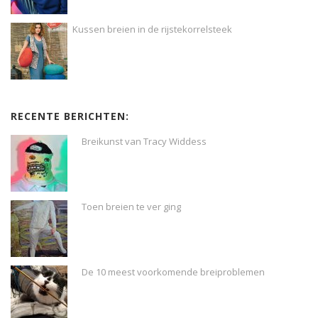
Kussen breien in de rijstekorrelsteek
RECENTE BERICHTEN:
Breikunst van Tracy Widdess
Toen breien te ver ging
De 10 meest voorkomende breiproblemen