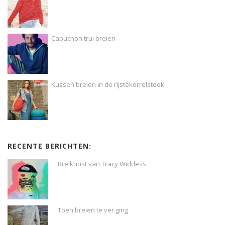
Capuchon trui breien
Kussen breien in de rijstekorrelsteek
RECENTE BERICHTEN:
Breikunst van Tracy Widdess
Toen breien te ver ging