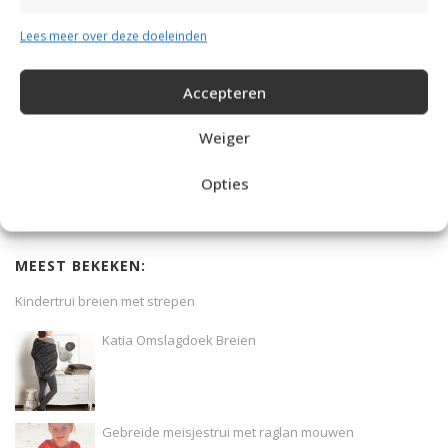
Lees meer over deze doeleinden
Accepteren
DAMESJAS BREIEN VAN HEERLIJK ZACHT GAREN
Weiger
Opties
MEEST BEKEKEN:
Kindertrui breien met strepen
Katia Omslagdoek Breien
Gebreide meisjestrui met raglan mouwen