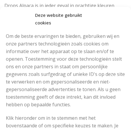
Drops Alpaca is in ieder geval in prachtige kleuren
verkrijgbaar. Door de keuze van een ander kleur garen
Deze website gebruikt
tover je het klassieke vest om naar romantisch, hip of
cookies
eigentijds.
Om de beste ervaringen te bieden, gebruiken wij en
onze partners technologieën zoals cookies om
Garen
Prijs
informatie over het apparaat op te slaan en/of te
openen. Toestemming voor deze technologieën stelt
Drops Alpaca Uni Colour (50
€3,55
Bestel
ons en onze partners in staat om persoonlijke
gr)
nu*
gegevens zoals surfgedrag of unieke ID's op deze site
te verwerken en om gepersonaliseerde en niet-
Drops Alpaca Mix (50 gr)
€3,75
Bestel
gepersonaliseerde advertenties te tonen. Als u geen
nu*
toestemming geeft of deze intrekt, kan dit invloed
*De garens worden verkocht op OuderwetsGaren.nl waar
hebben op bepaalde functies.
wij garens verkopen. Dus je bestelt gewoon
vertrouwd via
ons
, maar dan op een andere website.
Klik hieronder om in te stemmen met het
bovenstaande of om specifieke keuzes te maken. Je