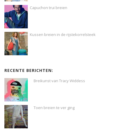
Capuchon trui breien
Kussen breien in de rijstekorrelsteek
RECENTE BERICHTEN:
Breikunst van Tracy Widdess
Toen breien te ver ging