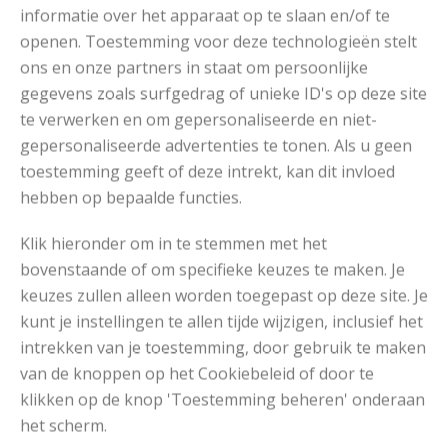
informatie over het apparaat op te slaan en/of te
Leg de delen op maat onder een vochtige doek en laat
openen. Toestemming voor deze technologieën stelt
ze drogen. Sluit de schouder-, mouw-, en zijnaden.
ons en onze partners in staat om persoonlijke
Neem rond de hals 118 (124-130) st op met kaki,
gegevens zoals surfgedrag of unieke ID's op deze site
verdeeld over 3 nld 2,5 mm zonder knop. Brei met de 4e
te verwerken en om gepersonaliseerde en niet-
nld in rond in boordpatroon 1. Brei tot een hoogte van
gepersonaliseerde advertenties te tonen. Als u geen
5 cm, neem de st op een hulpdraad. Sla de boord op de
toestemming geeft of deze intrekt, kan dit invloed
helft naar binnen en naai elke st tegen de binnenkant
hebben op bepaalde functies.
vast. Naai de mouwen in de armsgaten.
Klik hieronder om in te stemmen met het
bovenstaande of om specifieke keuzes te maken. Je
keuzes zullen alleen worden toegepast op deze site. Je
RECENT POSTS
kunt je instellingen te allen tijde wijzigen, inclusief het
intrekken van je toestemming, door gebruik te maken
van de knoppen op het Cookiebeleid of door te
klikken op de knop 'Toestemming beheren' onderaan
het scherm.