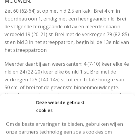
MOUWEN:
Zet 60 (62-64) st op met nld 2,5 en kaki. Brei 4 cm in
boordpatroon 1, eindig met een heengaande nld. Brei
de volgende teruggaande nld av en meerder daarin
verdeeld 19 (20-21) st. Brei met de verkregen 79 (82-85)
st en bld 3 in het streeppatron, begin bij de 13e nld van
het streeppatroon.
Meerder daarbij aan weerskanten: 4 (7-10) keer elke 4e
nld en 24 (22-20) keer elke 6e nld 1 st. Brei met de
verkregen 125 (140-145) st tot een totale hoogte van
50 cm, of brei tot de gewenste binnenmouwlengte.
Kant dan voor de mouwkop aan weerskanten elke 2e
Deze website gebruikt
nld: 4 keer 3, 3 keer 4, 1 keer 6, 2 (1-1) keer 8 en 1 (2-2)
cookies
keer 10 (10-11) st af. Kant de resterende 23 (24-25) st
ineens af.
Om de beste ervaringen te bieden, gebruiken wij en
AFWERKING:
onze partners technologieën zoals cookies om