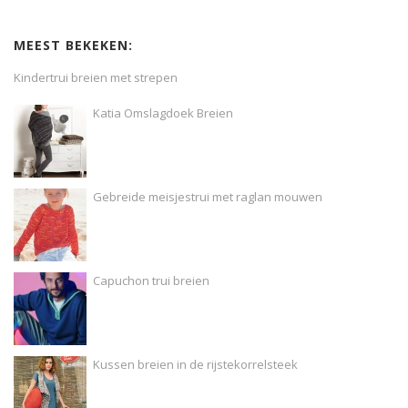
MEEST BEKEKEN:
Kindertrui breien met strepen
Katia Omslagdoek Breien
Gebreide meisjestrui met raglan mouwen
Capuchon trui breien
Kussen breien in de rijstekorrelsteek