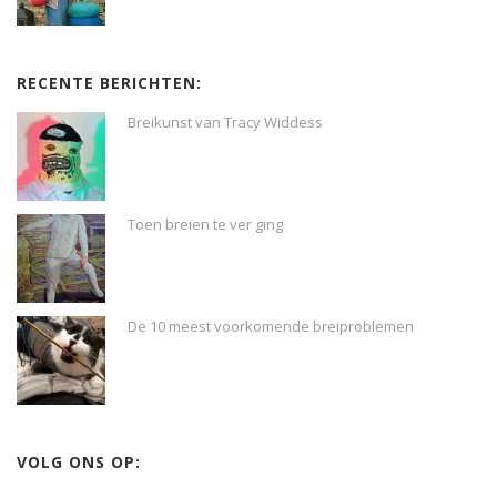
RECENTE BERICHTEN:
Breikunst van Tracy Widdess
Toen breien te ver ging
De 10 meest voorkomende breiproblemen
VOLG ONS OP: