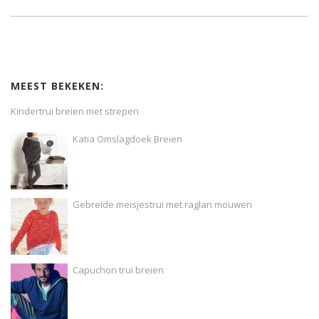
MEEST BEKEKEN:
Kindertrui breien met strepen
Katia Omslagdoek Breien
Gebreide meisjestrui met raglan mouwen
Capuchon trui breien