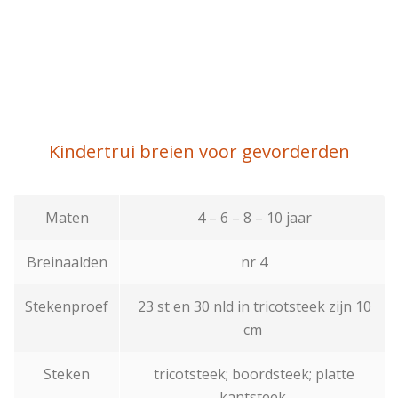
Kindertrui breien voor gevorderden
Maten
4 – 6 – 8 – 10 jaar
Breinaalden
nr 4
Stekenproef
23 st en 30 nld in tricotsteek zijn 10
cm
Steken
tricotsteek; boordsteek; platte
kantsteek