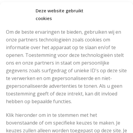
AFWERKING
Deze website gebruikt
cookies
Hiervoor geldt eveneens om de patroonbeschrijving
zorgvuldig door te lezen.
Om de beste ervaringen te bieden, gebruiken wij en
onze partners technologieën zoals cookies om
Gebruikt garen
Aantal
Prijs
informatie over het apparaat op te slaan en/of te
openen. Toestemming voor deze technologieën stelt
Katia Marathon 3,5
5 – 8 – 8
€2,50
ons en onze partners in staat om persoonlijke
(verschillende kleuren)
– 8
gegevens zoals surfgedrag of unieke ID's op deze site
te verwerken en om gepersonaliseerde en niet-
gepersonaliseerde advertenties te tonen. Als u geen
Download Patroon
toestemming geeft of deze intrekt, kan dit invloed
hebben op bepaalde functies.
Klik hieronder om in te stemmen met het
bovenstaande of om specifieke keuzes te maken. Je
keuzes zullen alleen worden toegepast op deze site. Je