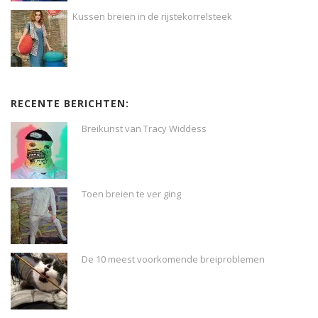
Kussen breien in de rijstekorrelsteek
RECENTE BERICHTEN:
Breikunst van Tracy Widdess
Toen breien te ver ging
De 10 meest voorkomende breiproblemen