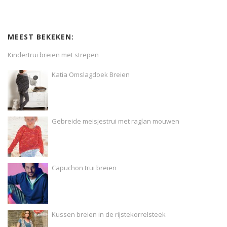
MEEST BEKEKEN:
Kindertrui breien met strepen
Katia Omslagdoek Breien
Gebreide meisjestrui met raglan mouwen
Capuchon trui breien
Kussen breien in de rijstekorrelsteek