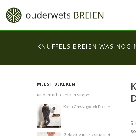
KNUFFELS BREIEN WAS NOG 
K
MEEST BEKEKEN:
Kindertrui breien met strepen
Katia Omslagdoek Breien
Si
so
Gebreide meisjestrui met