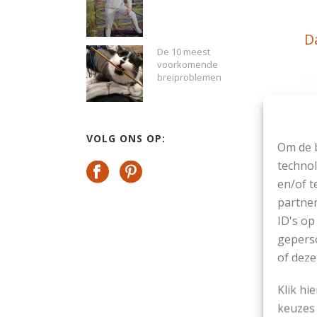
D
De 10 meest
voorkomende
breiproblemen
VOLG ONS OP:
Om de b
technol
en/of t
partner
ID's op
geperso
of deze
Klik hi
keuzes 