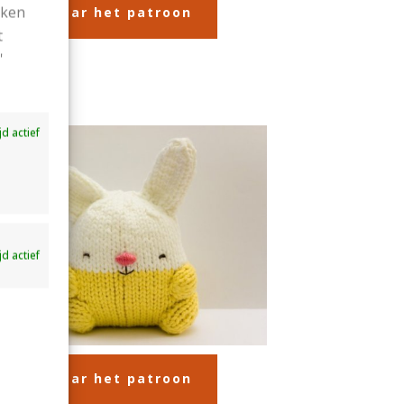
ekken
Ga naar het patroon
t
'
ijd actief
ijd actief
Ga naar het patroon