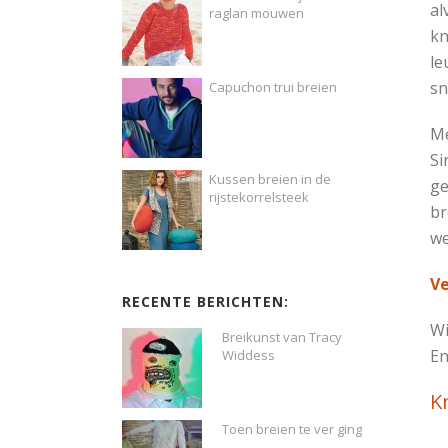
al
raglan mouwen
kn
le
sn
Capuchon trui breien
M
Si
Kussen breien in de
ge
rijstekorrelsteek
br
we
Ve
RECENTE BERICHTEN:
W
Breikunst van Tracy
En
Widdess
K
Toen breien te ver ging