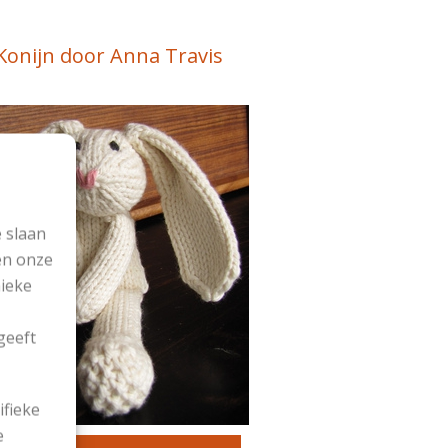
Konijn door Anna Travis
 slaan
en onze
nieke
geeft
ifieke
e