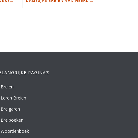
MOOIE DIKGESTREEPTE SOKKEN BREIEN VAN DURABLE GAREN
DAMESJAS BREIEN VAN HEERLIJK ZACHT GAREN
ELANGRIJKE PAGINA’S
Breien
Leren Breien
Breigaren
Breiboeken
Woordenboek