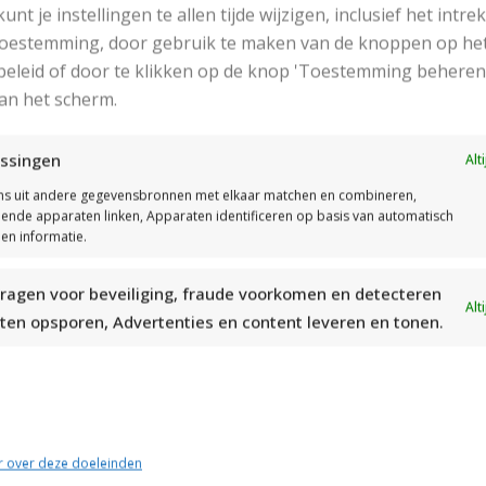
 kunt je instellingen te allen tijde wijzigen, inclusief het intr
Ga naar het patroon
 toestemming, door gebruik te maken van de knoppen op he
eleid of door te klikken op de knop 'Toestemming beheren
ekhoorn door Sara Kellner
Daisy
an het scherm.
ssingen
Alt
s uit andere gegevensbronnen met elkaar matchen en combineren,
llende apparaten linken, Apparaten identificeren op basis van automatisch
en informatie.
ragen voor beveiliging, fraude voorkomen en detecteren
Alt
ten opsporen, Advertenties en content leveren en tonen.
Ga naar het patroon
r over deze doeleinden