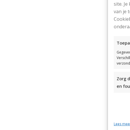
site. Je
van je
Cookieb
E
ondera
Toepa
Gegeven
Verschi
verzond
Zorg d
en fou
Lees mee