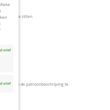
ifieke
e
en komt te zitten.
ekken
t
'
ummer 4
ijd actief
ijd actief
 belangrijk de patroonbeschrijving te