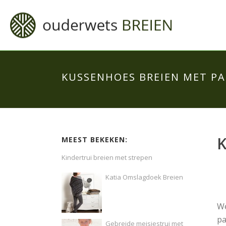
KUSSENHOES BREIEN MET P
MEEST BEKEKEN:
Kindertrui breien met strepen
Katia Omslagdoek Breien
We
pa
Gebreide meisjestrui met