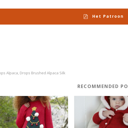
Het Patroon
ops Alpaca
Drops Brushed Alpaca Silk
,
RECOMMENDED PO