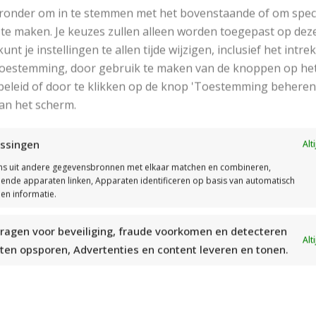
eronder om in te stemmen met het bovenstaande of om spec
 kussenhoes heeft een afmeting van ongeveer 45 bij 45 cm.
te maken. Je keuzes zullen alleen worden toegepast op dez
t is de bedoeling dat de hoes mooi strak om het binnenkuss
 kunt je instellingen te allen tijde wijzigen, inclusief het intr
 toestemming, door gebruik te maken van de knoppen op he
eekverhouding:
eleid of door te klikken op de knop 'Toestemming beheren
an het scherm.
 Tricotsteek met van elk garen 1 draad, rondbreinaalden n
oeflapje 10×10 cm is 19 steken en 23 naalden
ssingen
Alt
s uit andere gegevensbronnen met elkaar matchen en combineren,
dien afwijkend, de breinaalden aanpassen.
llende apparaten linken, Apparaten identificeren op basis van automatisch
en informatie.
tvoering:
ragen voor beveiliging, fraude voorkomen en detecteren
Alt
or het op de juiste manier breien van dit woonkussen is het
ten opsporen, Advertenties en content leveren en tonen.
lgen. (Zie telpatroon A1 t/m A4)
ik voor het volledige patroon op de knop “Patroon kijken”.