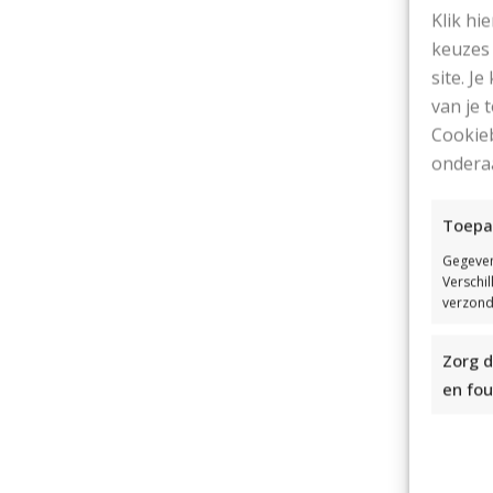
Klik hi
De
keuzes 
He
site. Je
van je
St
Cookieb
ondera
In
Pr
Toepa
Gegeven
In
Verschi
verzond
Ui
Zorg d
Vo
en fou
vo
Kl