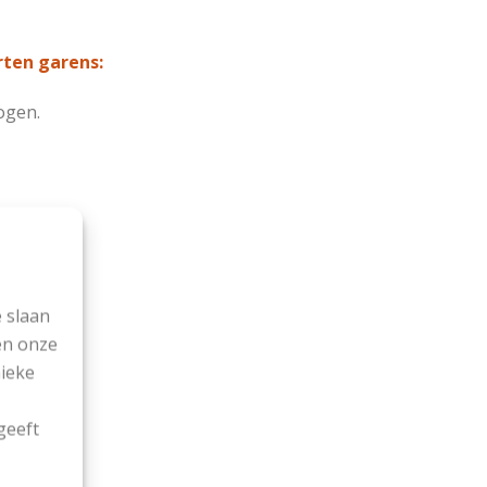
rten garens:
ogen.
 slaan
en onze
nieke
geeft