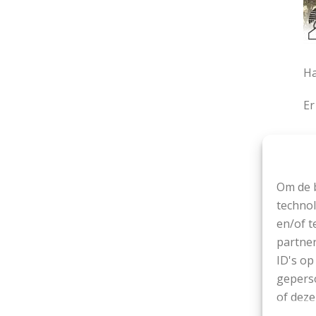
Ha
Er
De
Om de b
technol
en/of t
partner
ID's op
Ov
geperso
of deze
1 