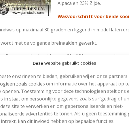
Alpaca en 23% Zijde.
Wasvoorschrift voor beide soo
ndwas op maximaal 30 graden en liggend in model laten dr
 wordt met de volgende breinaalden gewerkt.
Drops rondbreinaalden van 60 of 80 cm, nummer 4
Deze website gebruikt cookies
Kabelnaald
 gebruikte steken:
este ervaringen te bieden, gebruiken wij en onze partners
ogieën zoals cookies om informatie over het apparaat op te
Tricotsteek
e openen. Toestemming voor deze technologieën stelt ons 
Ribbelsteek
s in staat om persoonlijke gegevens zoals surfgedrag of u
 deze site te verwerken en om gepersonaliseerde en niet-
erige benodigdheden:
naliseerde advertenties te tonen. Als u geen toestemming 
 intrekt, kan dit invloed hebben op bepaalde functies.
Binnenkussen met een afmeting van 50 bij 50 cm