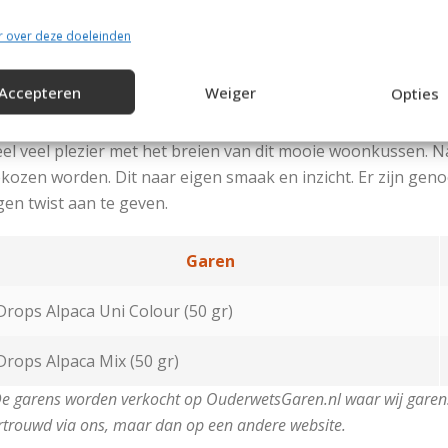
werking:
r over deze doeleinden
lg hiervoor de patroonbeschrijving.
Accepteren
Weiger
Opties
ik voor het volledige patroon op de knop “Patroon kijken”.
el veel plezier met het breien van dit mooie woonkussen. N
kozen worden. Dit naar eigen smaak en inzicht. Er zijn gen
gen twist aan te geven.
Garen
Drops Alpaca Uni Colour (50 gr)
Drops Alpaca Mix (50 gr)
e garens worden verkocht op OuderwetsGaren.nl waar wij garens
rtrouwd via ons, maar dan op een andere website.