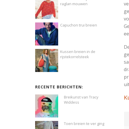
ve
raglan mouwen
ge
vo
Capuchon trui breien
Ge
ee
De
Kussen breien in de
ge
rijstekorrelsteek
sa
dr
pr
ui
RECENTE BERICHTEN:
K
Breikunst van Tracy
Widdess
Toen breien te ver ging