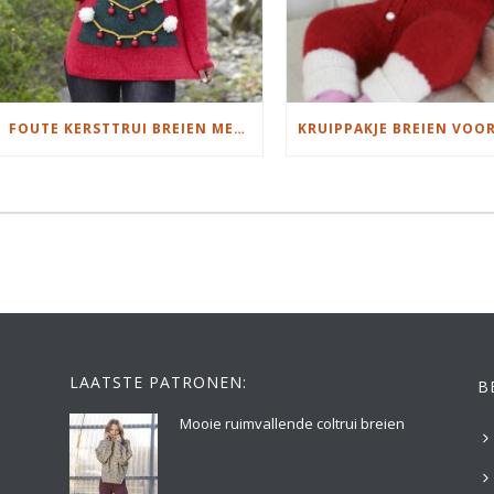
FOUTE KERSTTRUI BREIEN MET KERSTBOOM MOTIEF
LAATSTE PATRONEN:
B
Mooie ruimvallende coltrui breien