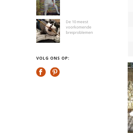
De 10 meest
voorkomende
breiproblemen
VOLG ONS OP: