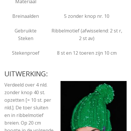
Materiaal
Breinaalden
5 zonder knop nr. 10
Gebruikte
Ribbelmotief (afwisselend: 2 st r,
Steken
2 st av)
Stekenproef
8 st en 12 toeren zijn 10 cm
UITWERKING:
Verdeeld over 4 nld.
zonder knop 40 st.
opzetten [= 10 st. per
nld.]. De toer sluiten
en in ribbelmotief
breien. Op 20 cm
hoogte in de volgende