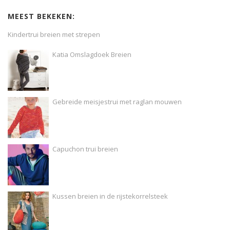
MEEST BEKEKEN:
Kindertrui breien met strepen
Katia Omslagdoek Breien
Gebreide meisjestrui met raglan mouwen
Capuchon trui breien
Kussen breien in de rijstekorrelsteek