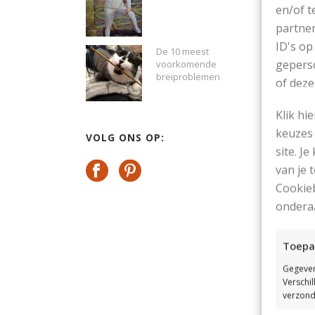
en/of t
partner
ID's op
De 10 meest
geperso
voorkomende
breiproblemen
of deze
Klik hi
keuzes 
VOLG ONS OP:
site. Je
van je
Cookieb
ondera
Toepa
Gegeven
Verschi
verzond