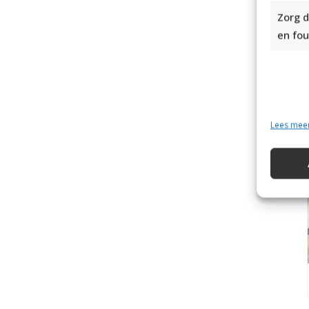
Zorg d
en fou
Ka
Lees mee