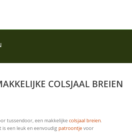
N
AKKELIJKE COLSJAAL BREIEN
or tussendoor, een makkelijke
colsjaal breien
.
t is een leuk en eenvoudig
patroontje
voor