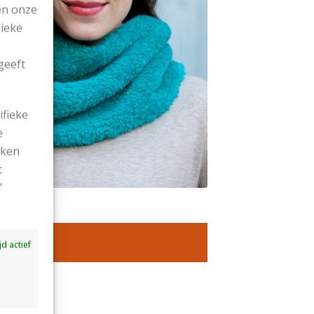
en onze
nieke
geeft
ifieke
e
ekken
t
'
ijd actief