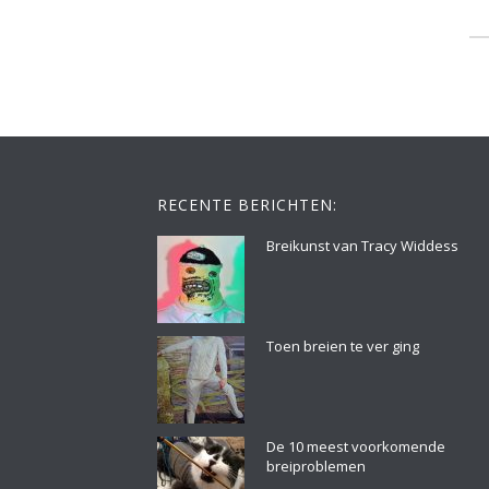
RECENTE BERICHTEN:
Breikunst van Tracy Widdess
Toen breien te ver ging
De 10 meest voorkomende
breiproblemen