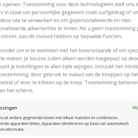
e openen. Toestemming voor deze technologieën stelt ons 
Gebruikte steek:
s in staat om persoonlijke gegevens zoals surfgedrag of u
r tric st
 deze site te verwerken en om gepersonaliseerde en niet-
naliseerde advertenties te tonen. Als u geen toestemming 
 intrekt, kan dit invloed hebben op bepaalde functies.
eronder om in te stemmen met het bovenstaande of om spec
te maken. Je keuzes zullen alleen worden toegepast op dez
 kunt je instellingen te allen tijde wijzigen, inclusief het intr
 toestemming, door gebruik te maken van de knoppen op he
eleid of door te klikken op de knop 'Toestemming beheren
an het scherm.
Het Patroon
ssingen
Alt
s uit andere gegevensbronnen met elkaar matchen en combineren,
llende apparaten linken, Apparaten identificeren op basis van automatisch
en informatie.