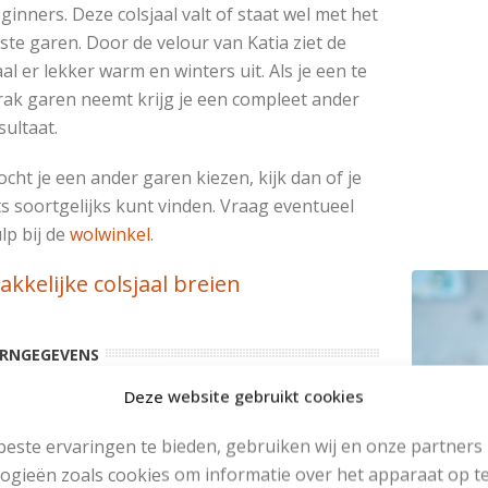
ginners. Deze colsjaal valt of staat wel met het
iste garen. Door de velour van Katia ziet de
aal er lekker warm en winters uit. Als je een te
rak garen neemt krijg je een compleet ander
sultaat.
cht je een ander garen kiezen, kijk dan of je
ts soortgelijks kunt vinden. Vraag eventueel
lp bij de
wolwinkel
.
akkelijke colsjaal breien
RNGEGEVENS
Deze website gebruikt cookies
Garen:
Velour
1 bol
este ervaringen te bieden, gebruiken wij en onze partners
Breinaalden: nr 6,5 (klik hier om breinld om te
ogieën zoals cookies om informatie over het apparaat op te
rekenen)