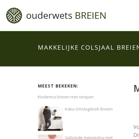
MAKKELIJKE COLSJAAL BREIE
M
MEEST BEKEKEN:
Kindertrui breien met strepen
Katia Omslagdoek Breien
Vo
Di
Gebreide meisjestrui met