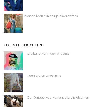
Kussen breien in de rijstekorrelsteek
RECENTE BERICHTEN:
Breikunst van Tracy Widdess
Toen breien te ver ging
De 10 meest voorkomende breiproblemen