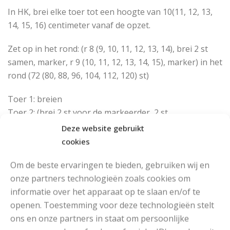
In HK, brei elke toer tot een hoogte van 10(11, 12, 13,
14, 15, 16) centimeter vanaf de opzet.
Zet op in het rond: (r 8 (9, 10, 11, 12, 13, 14), brei 2 st
samen, marker, r 9 (10, 11, 12, 13, 14, 15), marker) in het
rond (72 (80, 88, 96, 104, 112, 120) st)
Toer 1: breien
Toer 2: (brei 2 st voor de markeerder, 2 st
samenbreien) in het rond
Deze website gebruikt
cookies
Brei toeren 1-2 in totaal 3 (4, 5, 6, 7, 8, 9) keer, tot 48 st
over blijven (6
Om de beste ervaringen te bieden, gebruiken wij en
st in elke sectie). Brei dan toer 2 vier keer, tot 16 st over
onze partners technologieën zoals cookies om
blijven.
informatie over het apparaat op te slaan en/of te
openen. Toestemming voor deze technologieën stelt
Volgende toer: (2 st samenbreien) in het rond (8 st)
ons en onze partners in staat om persoonlijke
Breek het garen af en sluit de muts af door met de