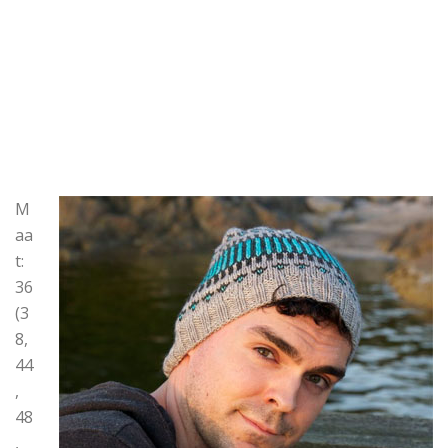
M
aa
t:
36
(3
8,
44
,
48
,