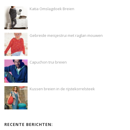
Katia Omslagdoek Breien
Gebreide meisjestrui met raglan mouwen
Capuchon trui breien
Kussen breien in de rijstekorrelsteek
RECENTE BERICHTEN: