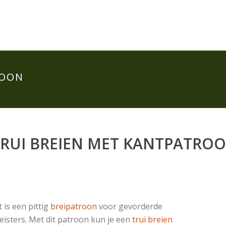
ROON
RUI BREIEN MET KANTPATRO
t is een pittig
breipatroon
voor gevorderde
eisters. Met dit patroon kun je een
trui breien