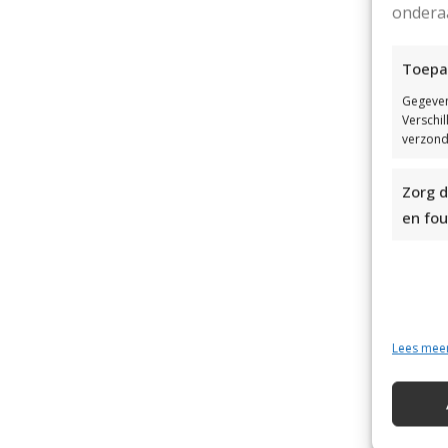
ondera
Toepa
Gegeven
Verschi
verzond
Zorg d
en fou
Lees mee
Dr