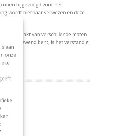
atronen bijgevoegd voor het
ving wordt hiernaar verwezen en deze
bruik gemaakt van verschillende maten
niet aan gewend bent, is het verstandig
 slaan
en onze
nieke
geeft
ifieke
e
ekken
t
'