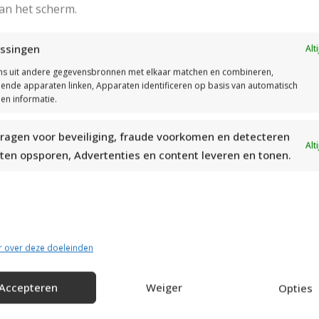
Rondbreinaald: 60 cm van 3,5 mm
an het scherm.
Stekenproef: 21 st en 28 nld in tricotsteek zijn 10 cm
Gebruikte steken:
ssingen
Alt
Tricotsteek
s uit andere gegevensbronnen met elkaar matchen en combineren,
Ribbelsteek
llende apparaten linken, Apparaten identificeren op basis van automatisch
en informatie.
ragen voor beveiliging, fraude voorkomen en detecteren
Alt
ten opsporen, Advertenties en content leveren en tonen.
Het Patroon
r over deze doeleinden
Accepteren
Weiger
Opties
ops Belle