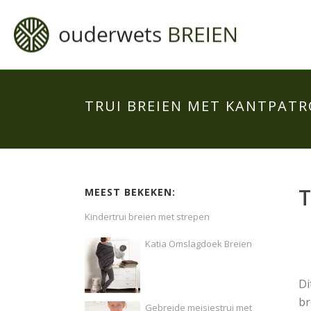
TRUI BREIEN MET KANTPAT
T
MEEST BEKEKEN:
Kindertrui breien met strepen
Katia Omslagdoek Breien
Di
br
Gebreide meisjestrui met