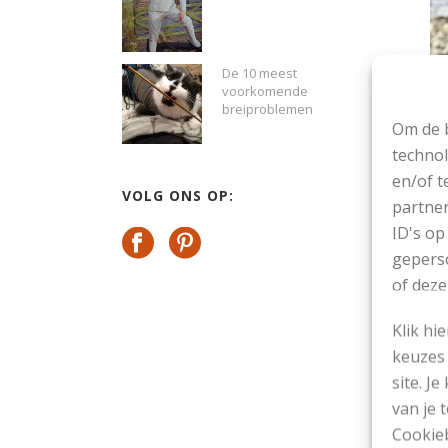
De 10 meest
voorkomende
breiproblemen
Om de b
technol
ee
en/of t
VOLG ONS OP:
partner
Tr
ID's op
geperso
KE
of deze
Klik hi
keuzes 
site. Je
van je
Cookieb