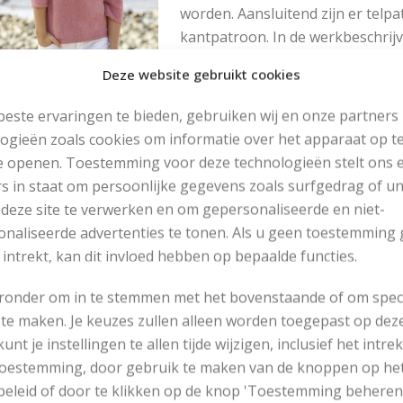
worden. Aansluitend zijn er telp
kantpatroon. In de werkbeschrij
zul je dus moeten in breien.
Deze website gebruikt cookies
Om deze trui te breien wordt ge
este ervaringen te bieden, gebruiken wij en onze partners
rondbreinaalden. Als je hier nog 
ogieën zoals cookies om informatie over het apparaat op te
rst een makkelijker project met deze naalden te breien.
e openen. Toestemming voor deze technologieën stelt ons 
s in staat om persoonlijke gegevens zoals surfgedrag of u
ui breien met kantpatroon
 deze site te verwerken en om gepersonaliseerde en niet-
naliseerde advertenties te tonen. Als u geen toestemming 
RNGEGEVENS
 intrekt, kan dit invloed hebben op bepaalde functies.
Maten: S – M – L – XL – XXL – XXXL
eronder om in te stemmen met het bovenstaande of om spec
Garen: Drops Belle
te maken. Je keuzes zullen alleen worden toegepast op dez
400 – 450 – 450 – 500 – 550 – 600 gram roze
 kunt je instellingen te allen tijde wijzigen, inclusief het intr
Breinaald: 4 mm zonder knop
 toestemming, door gebruik te maken van de knoppen op he
Rondbreinaald: 40 en 80 cm van 4 mm
eleid of door te klikken op de knop 'Toestemming beheren