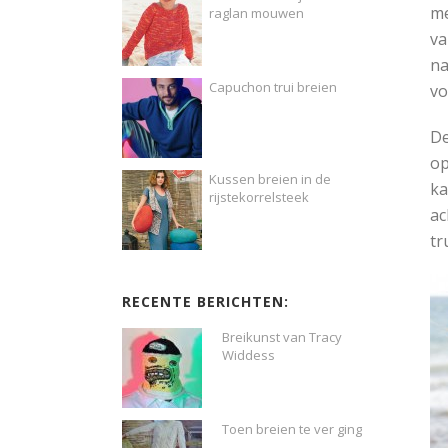
me
raglan mouwen
va
na
Capuchon trui breien
vo
De
op
Kussen breien in de
ka
rijstekorrelsteek
ac
tru
RECENTE BERICHTEN:
Breikunst van Tracy
Widdess
Toen breien te ver ging