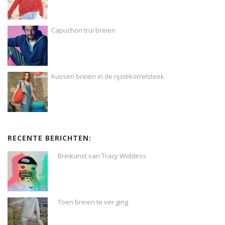
Capuchon trui breien
Kussen breien in de rijstekorrelsteek
RECENTE BERICHTEN:
Breikunst van Tracy Widdess
Toen breien te ver ging