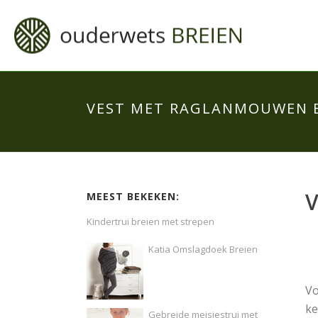
VEST MET RAGLANMOUWEN 
MEEST BEKEKEN:
Kindertrui breien met strepen
Katia Omslagdoek Breien
Vo
ke
Gebreide meisjestrui met