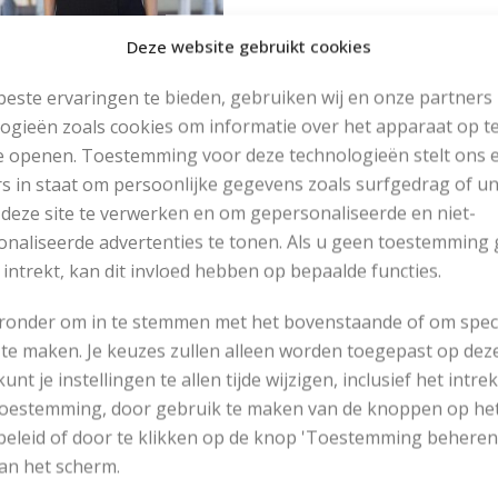
N.B.: door op onderstaande knop
Deze website gebruikt cookies
geopend.
este ervaringen te bieden, gebruiken wij en onze partners
ogieën zoals cookies om informatie over het apparaat op te
est met raglanmouwen breien
e openen. Toestemming voor deze technologieën stelt ons 
s in staat om persoonlijke gegevens zoals surfgedrag of u
 deze site te verwerken en om gepersonaliseerde en niet-
RNGEGEVENS
naliseerde advertenties te tonen. Als u geen toestemming 
Maten: S – M – L – XL
 intrekt, kan dit invloed hebben op bepaalde functies.
Garen:
Goomy
eronder om in te stemmen met het bovenstaande of om spec
Zwart: 9 – 10 – 11 – 12 bollen
te maken. Je keuzes zullen alleen worden toegepast op dez
Grijs: 4 – 4 – 5 – 5 bollen
 kunt je instellingen te allen tijde wijzigen, inclusief het intr
Breinaalden: nr 2,5 en nr 3 (
klik hier om maten om te reken
 toestemming, door gebruik te maken van de knoppen op he
Knopen: 4 zwarte knopen, 20 mm doorsnede
eleid of door te klikken op de knop 'Toestemming beheren
Drukkertje: 1 keer, 13 mm doorsnede
an het scherm.
Stekenproef: 31 st en 56 nld in parelboordstk zijn 10 cm