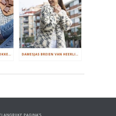
MOOIE DIKGESTREEPTE SOKKEN BREIEN VAN DURABLE GAREN
DAMESJAS BREIEN VAN HEERLIJK ZACHT GAREN
ELANGRIJKE PAGINA’S