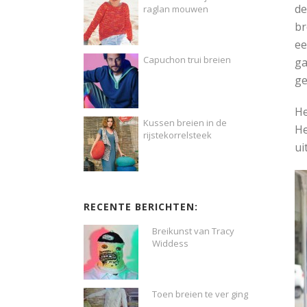
de
raglan mouwen
br
ee
Capuchon trui breien
ga
ge
He
Kussen breien in de
He
rijstekorrelsteek
ui
RECENTE BERICHTEN:
Breikunst van Tracy
Widdess
Toen breien te ver ging