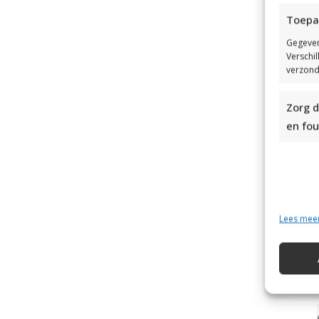
Toepa
Gegeven
Verschi
verzond
Zorg d
en fou
Lees mee