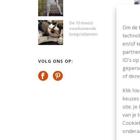
De 10 meest
Om de b
voorkomende
breiproblemen
technol
V
en/of t
partner
ID's op
VOLG ONS OP:
KE
geperso
of deze
Klik hi
keuzes 
site. Je
van je
Cookieb
ondera