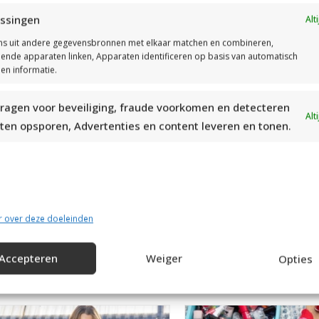
Gebruikte steken:
ssingen
Alt
Parelboordsteek A (zie patroon)
s uit andere gegevensbronnen met elkaar matchen en combineren,
Parelboordsteek B (zie patroon)
llende apparaten linken, Apparaten identificeren op basis van automatisch
en informatie.
ragen voor beveiliging, fraude voorkomen en detecteren
Alt
ten opsporen, Advertenties en content leveren en tonen.
Het Patroon
r over deze doeleinden
Accepteren
Weiger
Opties
RECENT POST