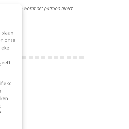
 te klikken wordt het patroon direct
 slaan
en onze
nieke
geeft
ifieke
e
ekken
en
)
t
'