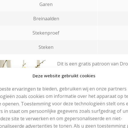
Garen
Breinaalden
Stekenproef
Steken
Dit is een gratis patroon van Dr
Eskimo van Drops Garnstudio, ge
Deze website gebruikt cookies
viltwerk.
Het garen Drops Eskimo 
samenstelling van het garen Dro
este ervaringen te bieden, gebruiken wij en onze partners
ogieën zoals cookies om informatie over het apparaat op te
Wasvoorschrift:
e openen. Toestemming voor deze technologieën stelt ons 
s in staat om persoonlijke gegevens zoals surfgedrag of u
Handwas op maximaal 30 graden e
 deze site te verwerken en om gepersonaliseerde en niet-
Benodigd materiaal:
Drops Es
naliseerde advertenties te tonen. Als u geen toestemming 