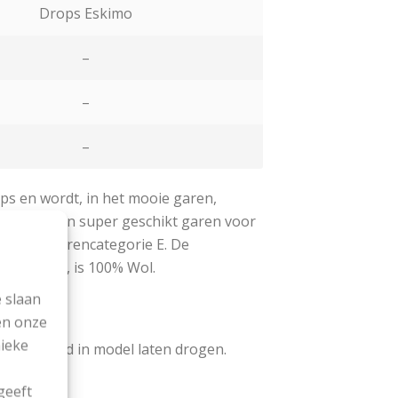
Drops Eskimo
–
–
–
ops en wordt, in het mooie garen,
maakt. Een super geschikt garen voor
valt in garencategorie E.
De
ps Eskimo, is 100% Wol.
 slaan
en onze
nieke
n liggend in model laten drogen.
kimo
geeft