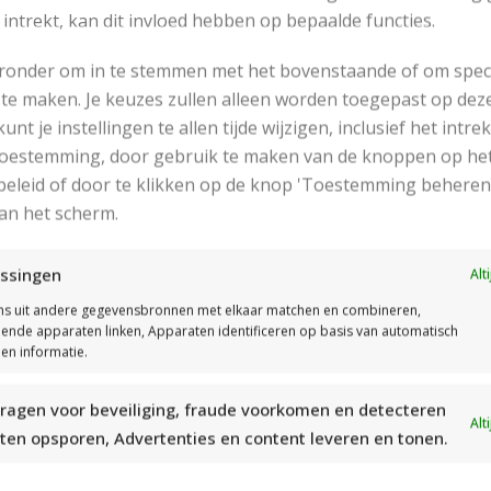
 intrekt, kan dit invloed hebben op bepaalde functies.
Naturel
Kleurnummer 01
Geel
Kleurnummer 24
eronder om in te stemmen met het bovenstaande of om spec
Limoengroen
Kleurnummer 35
te maken. Je keuzes zullen alleen worden toegepast op dez
Pastelroze
Kleurnummer 30
 kunt je instellingen te allen tijde wijzigen, inclusief het intr
 toestemming, door gebruik te maken van de knoppen op he
toenen draad voor het ophangen,
eleid of door te klikken op de knop 'Toestemming beheren
an het scherm.
werking:
ssingen
Alt
s uit andere gegevensbronnen met elkaar matchen en combineren,
es de patroonbeschrijving en de beschrijving voor het vilten
llende apparaten linken, Apparaten identificeren op basis van automatisch
en informatie.
Garen
ragen voor beveiliging, fraude voorkomen en detecteren
Alt
ten opsporen, Advertenties en content leveren en tonen.
Drops Eskimo Uni Colour (50 gr)