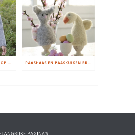
KERSTTRUI MET SNEEUWPOP BREIEN
PAASHAAS EN PAASKUIKEN BREIEN EN VILTEN
ELANGRIJKE PAGINA’S