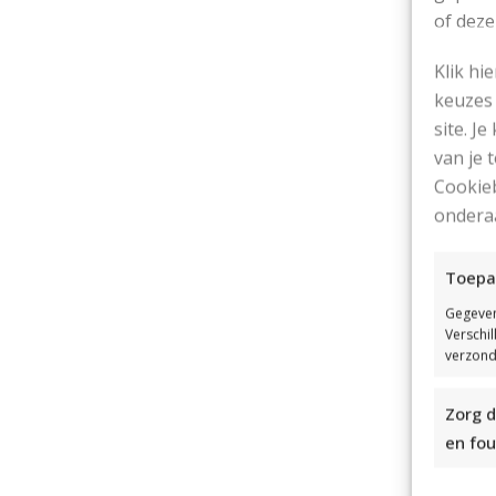
of deze
Klik hi
keuzes 
site. Je
van je
Ka
Cookieb
ondera
Af
Toepa
Gegeven
Le
Verschi
verzond
Zorg d
en fou