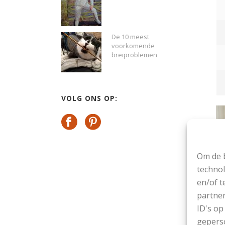
De 10 meest
voorkomende
breiproblemen
VOLG ONS OP:
Om de b
technol
en/of t
partner
ID's op
geperso