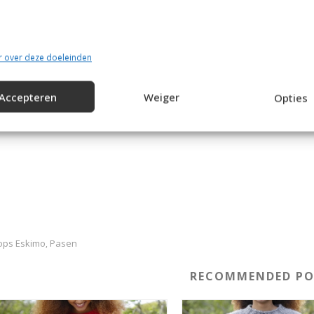
Drops Eskimo Mix (50 gr)
e garens worden verkocht op OuderwetsGaren.nl waar wij garens
rtrouwd via ons, maar dan op een andere website.
r over deze doeleinden
Accepteren
Weiger
Opties
Het Patroon
ops Eskimo
Pasen
,
RECOMMENDED PO