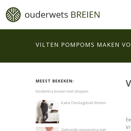
VILTEN POMPOMS MAKEN VO
V
MEEST BEKEKEN:
Kindertrui breien met strepen
Katia Omslagdoek Breien
Ee
Vr
Gebreide meisjestrui met