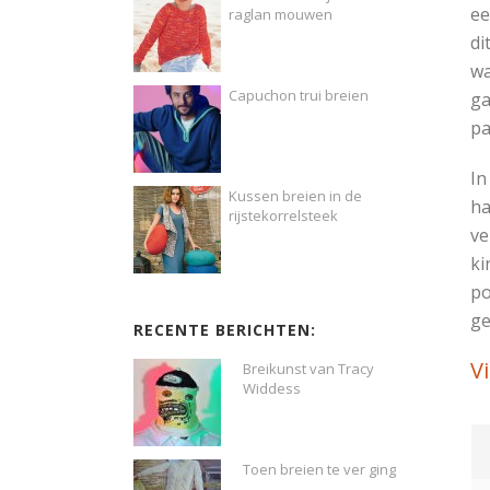
ee
raglan mouwen
di
wa
Capuchon trui breien
ga
pa
In
Kussen breien in de
ha
rijstekorrelsteek
ve
ki
po
ge
RECENTE BERICHTEN:
V
Breikunst van Tracy
Widdess
Toen breien te ver ging