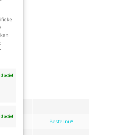
ifieke
e
ekken
t
'
ijd actief
.
Prijs
ijd actief
€2,15
Bestel nu*