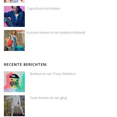
Capuchon trui breien
Kussen breien in de rijstekorrelsteek
RECENTE BERICHTEN:
Breikunst van Tracy Widdess
Toen breien te ver ging