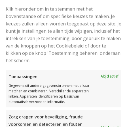
Klik hieronder om in te stemmen met het
bovenstaande of om specifieke keuzes te maken. Je
keuzes zullen alleen worden toegepast op deze site. Je
kunt je instellingen te allen tijde wijzigen, inclusief het
intrekken van je toestemming, door gebruik te maken
van de knoppen op het Cookiebeleid of door te
GEBREIDE COLSJAAL MET KNOOP EN FLOSJES
klikken op de knop 'Toestemming beheren' onderaan
Met dit patroon maak je een gebreide colsjaal met
het scherm.
knoop en flosjes. Deze col wordt in de ribbelsteek
gebreid en is ideaal voor beginners.
Toepassingen
Altijd actief
Gegevens uit andere gegevensbronnen met elkaar
matchen en combineren, Verschillende apparaten
linken, Apparaten identificeren op basis van
Read More
automatisch verzonden informatie.
Zorg dragen voor beveiliging, fraude
voorkomen en detecteren en fouten
DOORZOEK DE SITE: