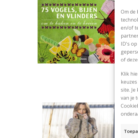
Om de b
technol
en/of t
partner
ID's op
geperso
of deze
Klik hi
keuzes 
site. Je
van je
Cookieb
ondera
Toepa