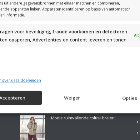
s uit andere gegevensbronnen met elkaar matchen en combineren,
llende apparaten linken, Apparaten identificeren op basis van automatisch
en informatie.
ragen voor beveiliging, fraude voorkomen en detecteren
MOOIE DIKGESTREEPTE SOKKEN BREIEN VAN DURABLE GAREN
Alt
ten opsporen, Advertenties en content leveren en tonen.
r over deze doeleinden
Accepteren
Weiger
Opties
LAATSTE PATRONEN:
B
Mooie ruimvallende coltrui breien