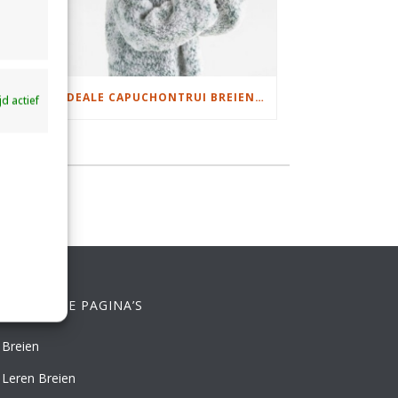
DAMESJAS BREIEN VAN HEERLIJK ZACHT GAREN
IDEALE CAPUCHONTRUI BREIEN VOOR THUIS OP DE BANK
ijd actief
ELANGRIJKE PAGINA’S
Breien
Leren Breien