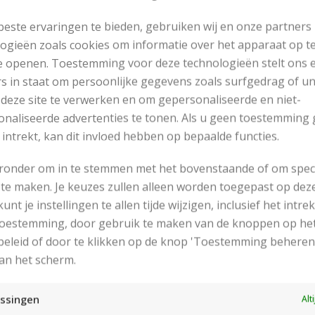
este ervaringen te bieden, gebruiken wij en onze partners
ogieën zoals cookies om informatie over het apparaat op te
e openen. Toestemming voor deze technologieën stelt ons 
s in staat om persoonlijke gegevens zoals surfgedrag of u
 deze site te verwerken en om gepersonaliseerde en niet-
naliseerde advertenties te tonen. Als u geen toestemming 
 intrekt, kan dit invloed hebben op bepaalde functies.
eronder om in te stemmen met het bovenstaande of om spec
te maken. Je keuzes zullen alleen worden toegepast op dez
 kunt je instellingen te allen tijde wijzigen, inclusief het intr
RECENT POSTS
 toestemming, door gebruik te maken van de knoppen op he
eleid of door te klikken op de knop 'Toestemming beheren
an het scherm.
ssingen
Alt