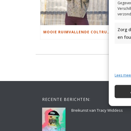
Gegeven
Verschi
verzond
Zorg d
MOOIE RUIMVALLENDE COLTRUI BREIEN
en fou
Lees mee
RECENTE BERICHTEN:
Breikunst van Tracy Widdess