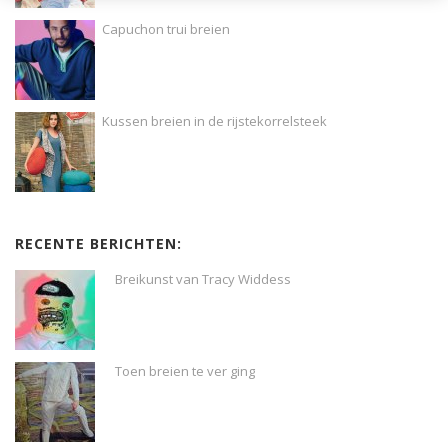
Capuchon trui breien
Kussen breien in de rijstekorrelsteek
RECENTE BERICHTEN:
Breikunst van Tracy Widdess
Toen breien te ver ging